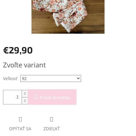
€29,90
Jednotková
Zvoľte variant
cena:
Veľkosť
Pridať do košíka
OPÝTAŤ SA
ZDIEĽAŤ