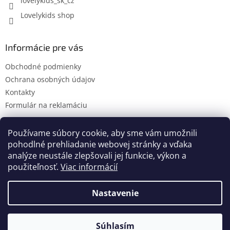
lovelykids_sk_cz
Lovelykids shop
Informácie pre vás
Obchodné podmienky
Ochrana osobných údajov
Kontakty
Formulár na reklamáciu
Používame súbory cookie, aby sme vám umožnili
pohodlné prehliadanie webovej stránky a vďaka
Kontakty
Novinky
analýze neustále zlepšovali jej funkcie, výkon a
použiteľnosť.
Viac informácií
Nastavenie
Vytvoril Shoptet
Súhlasím
Copyright 2026
lovelykids
. Všetky práva vyhradené.