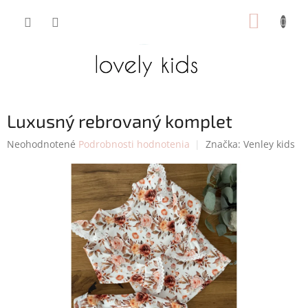
Prejsť
NÁKUP
na
obsah
KOŠÍK
Luxusný rebrovaný komplet
Priemerné
Neohodnotené
Podrobnosti hodnotenia
Značka:
Venley kids
hodnotenie
produktu
je
0,0
z
5
hviezdičiek.