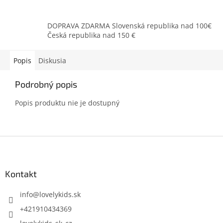
DOPRAVA ZDARMA Slovenská republika nad 100€
Česká republika nad 150 €
Popis
Diskusia
Podrobný popis
Popis produktu nie je dostupný
Z
á
p
ä
Kontakt
t
i
info
@
lovelykids.sk
e
+421910434369