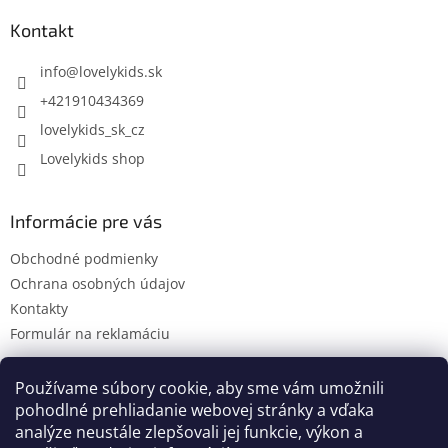
p
ä
Kontakt
t
i
info
@
lovelykids.sk
e
+421910434369
lovelykids_sk_cz
Lovelykids shop
Informácie pre vás
Obchodné podmienky
Ochrana osobných údajov
Kontakty
Formulár na reklamáciu
Používame súbory cookie, aby sme vám umožnili
pohodlné prehliadanie webovej stránky a vďaka
Kontakty
Novinky
analýze neustále zlepšovali jej funkcie, výkon a