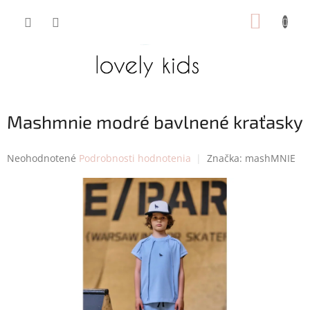
Prejsť
NÁKUP
na
obsah
KOŠÍK
Mashmnie modré bavlnené kraťasky
Priemerné
Neohodnotené
Podrobnosti hodnotenia
Značka:
mashMNIE
hodnotenie
produktu
je
0,0
z
5
hviezdičiek.