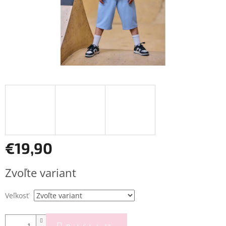
€19,90
Jednotková
Zvoľte variant
cena:
Veľkosť