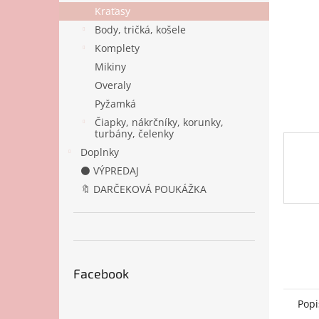
Kraťasy
Body, tričká, košele
Komplety
Mikiny
Overaly
Pyžamká
Čiapky, nákrčníky, korunky,
turbány, čelenky
Doplnky
⚫ VÝPREDAJ
🔖 DARČEKOVÁ POUKÁŽKA
Facebook
Popi