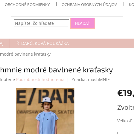
OBCHODNÉ PODMIENKY
OCHRANA OSOBNÝCH ÚDAJOV
KO
HĽADAŤ
AJ
🔖 DARČEKOVÁ POUKÁŽKA
modré bavlnené kraťasky
hmnie modré bavlnené kraťasky
rné
notené
Podrobnosti hodnotenia
Značka:
mashMNIE
enie
€19
tu
Jednotk
Zvoľt
cena:
čiek.
Veľkosť