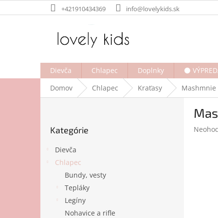
Prejsť
+421910434369
info@lovelykids.sk
na
obsah
Dievča
Chlapec
Doplnky
⚫ VÝPRED
Domov
Chlapec
Kraťasy
Mashmnie 
B
Mas
o
Preskočiť
č
Prieme
Kategórie
Neohod
kategórie
n
hodnot
ý
produk
Dievča
p
je
Chlapec
a
0,0
Bundy, vesty
z
n
5
e
Tepláky
hviezdi
l
Legíny
Nohavice a rifle