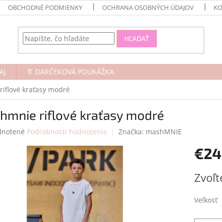
OBCHODNÉ PODMIENKY
OCHRANA OSOBNÝCH ÚDAJOV
KO
HĽADAŤ
AJ
🔖 DARČEKOVÁ POUKÁŽKA
iflové kraťasy modré
hmnie riflové kraťasy modré
rné
notené
Podrobnosti hodnotenia
Značka:
mashMNIE
enie
€24
tu
Jednotk
Zvoľt
cena:
čiek.
Veľkosť