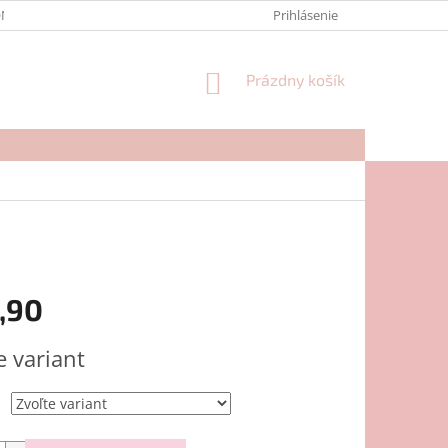
NTAKTY
FORMULÁR NA REKLAMÁCIU
Prihlásenie
NÁKUPNÝ
Prázdny košík
KOŠÍK
,90
ová
e variant