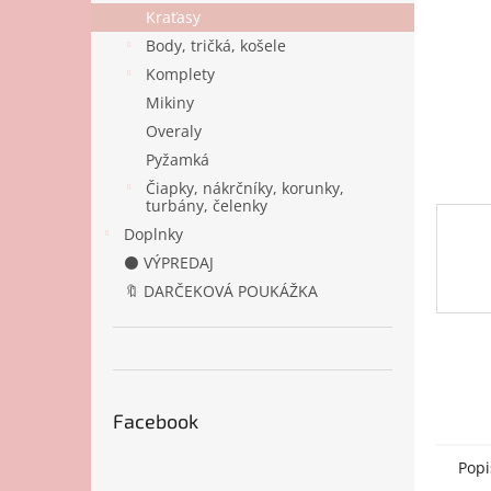
Kraťasy
Body, tričká, košele
Komplety
Mikiny
Overaly
Pyžamká
Čiapky, nákrčníky, korunky,
turbány, čelenky
Doplnky
⚫ VÝPREDAJ
🔖 DARČEKOVÁ POUKÁŽKA
Facebook
Popi