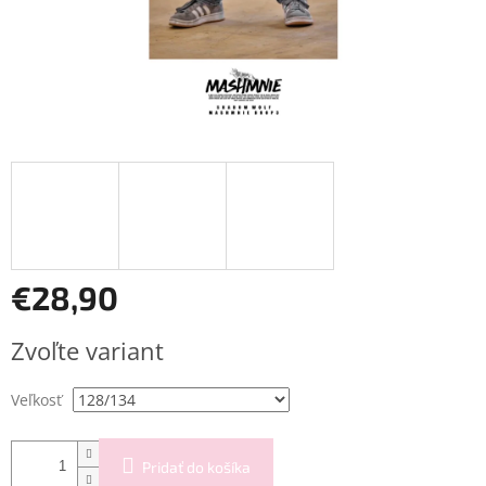
€28,90
Jednotková
Zvoľte variant
cena:
Veľkosť
Pridať do košíka