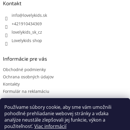
ä
Kontakt
t
i
info
@
lovelykids.sk
e
+421910434369
lovelykids_sk_cz
Lovelykids shop
Informácie pre vás
Obchodné podmienky
Ochrana osobných údajov
Kontakty
Formulár na reklamáciu
Používame súbory cookie, aby sme vám umožnili
pohodlné prehliadanie webovej stránky a vďaka
Kontakty
Novinky
analýze neustále zlepšovali jej funkcie, výkon a
použiteľnosť.
Viac informácií