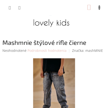
Prejsť
NÁKUP
na
obsah
KOŠÍK
Mashmnie štýlové rifle čierne
Priemerné
Neohodnotené
Podrobnosti hodnotenia
Značka:
mashMNIE
hodnotenie
produktu
je
0,0
z
5
hviezdičiek.