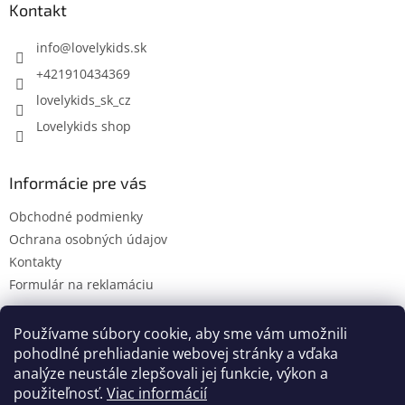
ä
Kontakt
t
i
info
@
lovelykids.sk
e
+421910434369
lovelykids_sk_cz
Lovelykids shop
Informácie pre vás
Obchodné podmienky
Ochrana osobných údajov
Kontakty
Formulár na reklamáciu
Používame súbory cookie, aby sme vám umožnili
pohodlné prehliadanie webovej stránky a vďaka
Kontakty
Novinky
analýze neustále zlepšovali jej funkcie, výkon a
použiteľnosť.
Viac informácií