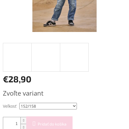
€28,90
Jednotková
Zvoľte variant
cena:
Veľkosť
Pridať do košíka