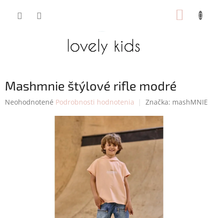
Prejsť
NÁKUP
na
obsah
KOŠÍK
Mashmnie štýlové rifle modré
Priemerné
Neohodnotené
Podrobnosti hodnotenia
Značka:
mashMNIE
hodnotenie
produktu
je
0,0
z
5
hviezdičiek.