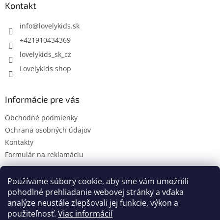
ä
Kontakt
t
i
info
@
lovelykids.sk
e
+421910434369
lovelykids_sk_cz
Lovelykids shop
Informácie pre vás
Obchodné podmienky
Ochrana osobných údajov
Kontakty
Formulár na reklamáciu
Používame súbory cookie, aby sme vám umožnili
pohodlné prehliadanie webovej stránky a vďaka
Kontakty
Novinky
analýze neustále zlepšovali jej funkcie, výkon a
použiteľnosť.
Viac informácií