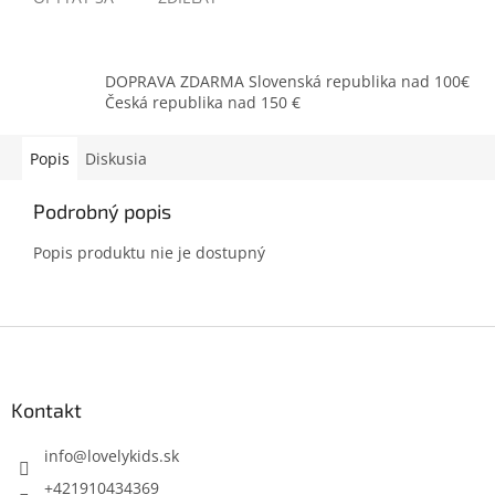
DOPRAVA ZDARMA Slovenská republika nad 100€
Česká republika nad 150 €
Popis
Diskusia
Podrobný popis
Popis produktu nie je dostupný
Z
á
p
ä
Kontakt
t
i
info
@
lovelykids.sk
e
+421910434369