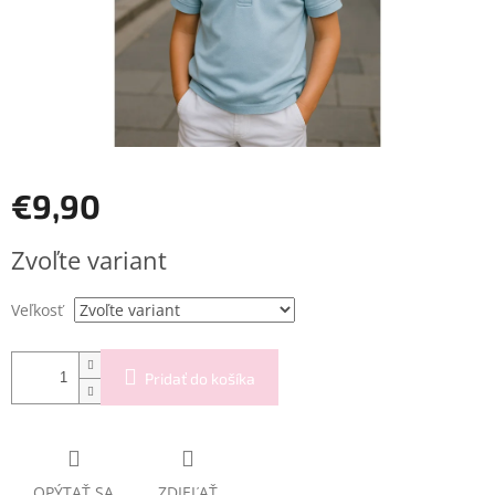
€9,90
Jednotková
Zvoľte variant
cena:
Veľkosť
Pridať do košíka
OPÝTAŤ SA
ZDIEĽAŤ