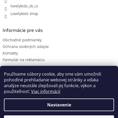
lovelykids_sk_cz
Lovelykids shop
Informácie pre vás
Obchodné podmienky
Ochrana osobných údajov
Kontakty
Formulár na reklamáciu
Používame súbory cookie, aby sme vám umožnili
pohodlné prehliadanie webovej stránky a vďaka
Kontakty
Novinky
analýze neustále zlepšovali jej funkcie, výkon a
použiteľnosť.
Viac informácií
Nastavenie
Vytvoril Shoptet