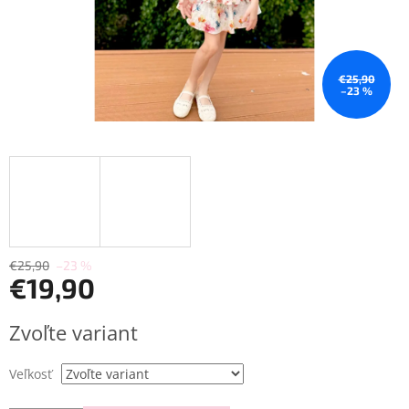
€25,90
–23 %
€25,90
–23 %
€19,90
Jednotková
Zvoľte variant
cena:
Veľkosť