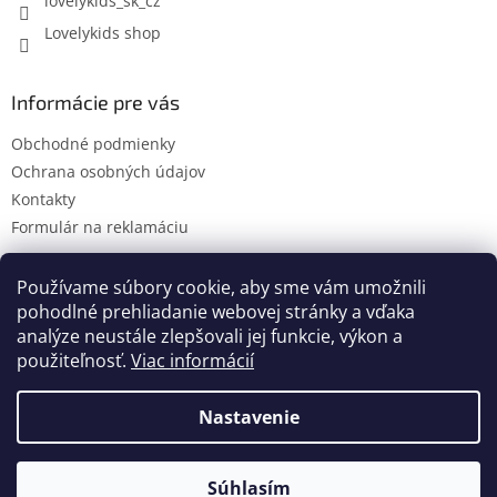
lovelykids_sk_cz
Lovelykids shop
Informácie pre vás
Obchodné podmienky
Ochrana osobných údajov
Kontakty
Formulár na reklamáciu
Používame súbory cookie, aby sme vám umožnili
pohodlné prehliadanie webovej stránky a vďaka
Kontakty
Novinky
analýze neustále zlepšovali jej funkcie, výkon a
použiteľnosť.
Viac informácií
Nastavenie
Vytvoril Shoptet
Súhlasím
Copyright 2026
lovelykids
. Všetky práva vyhradené.