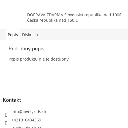
DOPRAVA ZDARMA Slovenská republika nad 100€
Česká republika nad 150 €
Popis
Diskusia
Podrobný popis
Popis produktu nie je dostupný
Z
á
p
ä
Kontakt
t
i
info
@
lovelykids.sk
e
+421910434369