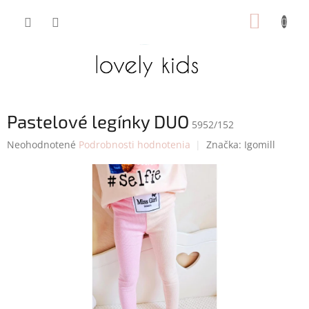
Prejsť
NÁKUP
na
obsah
KOŠÍK
Pastelové legínky DUO
5952/152
Priemerné
Neohodnotené
Podrobnosti hodnotenia
Značka:
Igomill
hodnotenie
produktu
je
0,0
z
5
hviezdičiek.