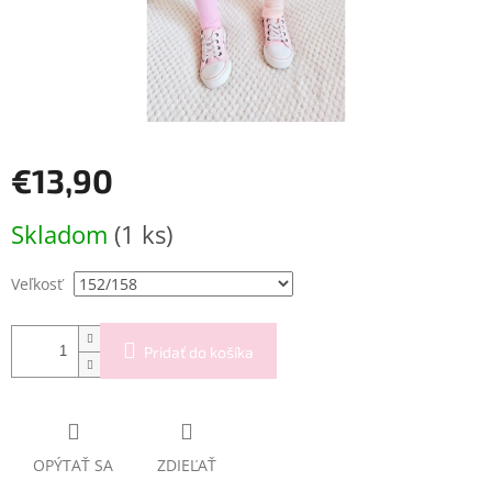
€13,90
Jednotková
Skladom
(1 ks)
cena:
Veľkosť
Pridať do košíka
OPÝTAŤ SA
ZDIEĽAŤ