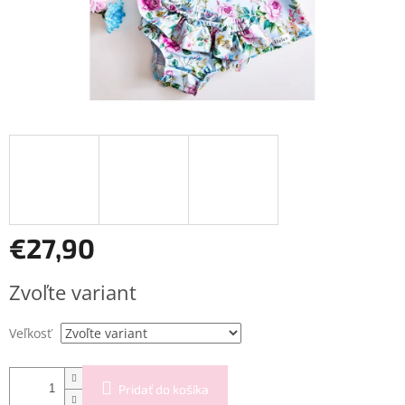
€27,90
Jednotková
Zvoľte variant
cena:
Veľkosť
Pridať do košíka