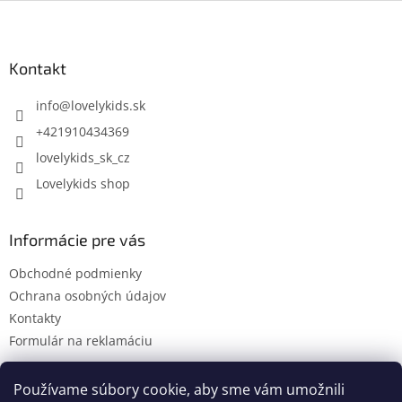
Z
á
p
ä
Kontakt
t
i
info
@
lovelykids.sk
e
+421910434369
lovelykids_sk_cz
Lovelykids shop
Informácie pre vás
Obchodné podmienky
Ochrana osobných údajov
Kontakty
Formulár na reklamáciu
Používame súbory cookie, aby sme vám umožnili