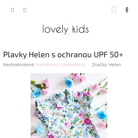
Prejsť
NÁKUP
na
obsah
KOŠÍK
Plavky Helen s ochranou UPF 50+
Priemerné
Neohodnotené
Podrobnosti hodnotenia
Značka:
Helen
hodnotenie
produktu
je
0,0
z
5
hviezdičiek.