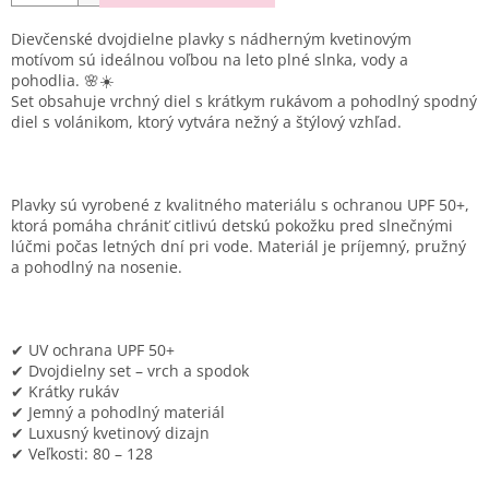
Dievčenské dvojdielne plavky s nádherným kvetinovým
motívom sú ideálnou voľbou na leto plné slnka, vody a
pohodlia. 🌸☀️
Set obsahuje vrchný diel s krátkym rukávom a pohodlný spodný
diel s volánikom, ktorý vytvára nežný a štýlový vzhľad.
Plavky sú vyrobené z kvalitného materiálu s ochranou UPF 50+,
ktorá pomáha chrániť citlivú detskú pokožku pred slnečnými
lúčmi počas letných dní pri vode. Materiál je príjemný, pružný
a pohodlný na nosenie.
✔ UV ochrana UPF 50+
✔ Dvojdielny set – vrch a spodok
✔ Krátky rukáv
✔ Jemný a pohodlný materiál
✔ Luxusný kvetinový dizajn
✔ Veľkosti: 80 – 128