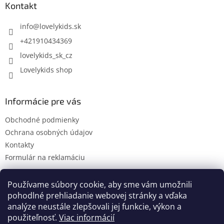
ä
Kontakt
t
i
info
@
lovelykids.sk
e
+421910434369
lovelykids_sk_cz
Lovelykids shop
Informácie pre vás
Obchodné podmienky
Ochrana osobných údajov
Kontakty
Formulár na reklamáciu
Používame súbory cookie, aby sme vám umožnili
pohodlné prehliadanie webovej stránky a vďaka
Kontakty
Novinky
analýze neustále zlepšovali jej funkcie, výkon a
použiteľnosť.
Viac informácií