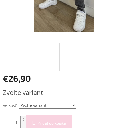
€26,90
Jednotková
Zvoľte variant
cena:
Veľkosť
Pridať do košíka