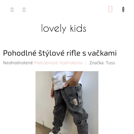
Prejsť
NÁKUP
na
obsah
KOŠÍK
Pohodlné štýlové rifle s vačkami
Priemerné
Neohodnotené
Podrobnosti hodnotenia
Značka:
Tuss
hodnotenie
produktu
je
0,0
z
5
hviezdičiek.