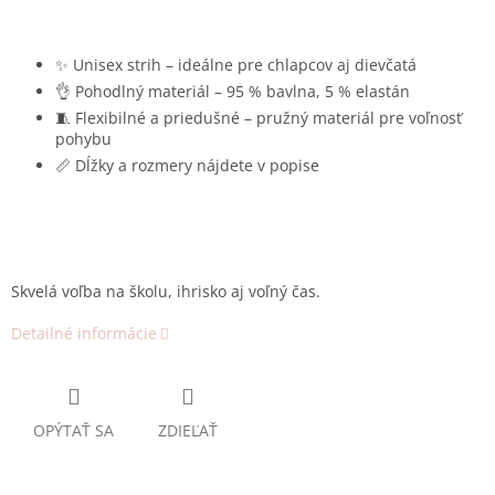
✨ Unisex strih – ideálne pre chlapcov aj dievčatá
👌 Pohodlný materiál – 95 % bavlna, 5 % elastán
🧵 Flexibilné a priedušné – pružný materiál pre voľnosť
pohybu
📏 Dĺžky a rozmery nájdete v popise
Skvelá voľba na školu, ihrisko aj voľný čas.
Detailné informácie
OPÝTAŤ SA
ZDIEĽAŤ