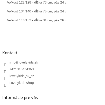
Veľkosť 122/128 - dĺžka 73 cm, pás 24 cm

Veľkosť 134/140 - dĺžka 75 cm, pás 24 cm

Veľkosť 146/152 - dĺžka 81 cm, pás 26 cm
Z
á
p
ä
Kontakt
t
i
info
@
lovelykids.sk
e
+421910434369
lovelykids_sk_cz
Lovelykids shop
Informácie pre vás