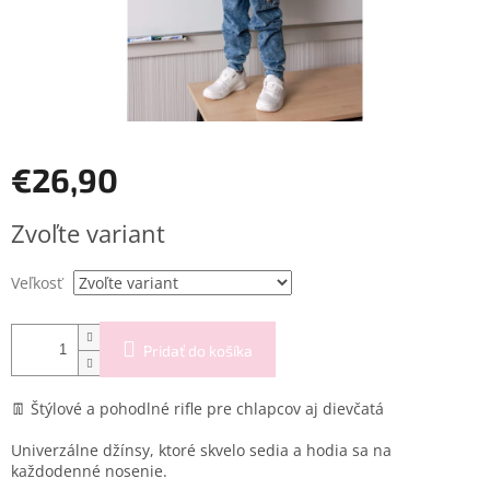
€26,90
Jednotková
Zvoľte variant
cena:
Veľkosť
Pridať do košíka
👖 Štýlové a pohodlné rifle pre chlapcov aj dievčatá
Univerzálne džínsy, ktoré skvelo sedia a hodia sa na
každodenné nosenie.