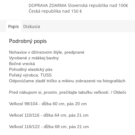
DOPRAVA ZDARMA Slovenská republika nad 100€
Česká republika nad 150 €
Popis
Diskusia
Podrobný popis
Nohavice v džínsovom štýle, predprané

Vyrobené z mäkkej bavlny

Bočné vrecká

Pohodlný elastický pás

Poľský výrobca: TUSS

Odporúčame zladiť tričko a mikinu zobrazené na fotografiách.

Pred nákupom si, prosím, prečítajte tabuľku veľkostí. / Oblečenie 
Veľkosť 98/104 - dĺžka 60 cm, pás 20 cm

Veľkosť 110/116 - dĺžka 64 cm, pás 21 cm

Veľkosť 116/122 - dĺžka 68 cm, pás 21 cm
