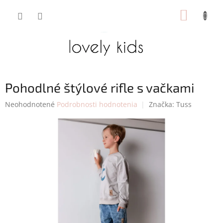
Prejsť
NÁKUP
na
obsah
KOŠÍK
Pohodlné štýlové rifle s vačkami
Priemerné
Neohodnotené
Podrobnosti hodnotenia
Značka:
Tuss
hodnotenie
produktu
je
0,0
z
5
hviezdičiek.