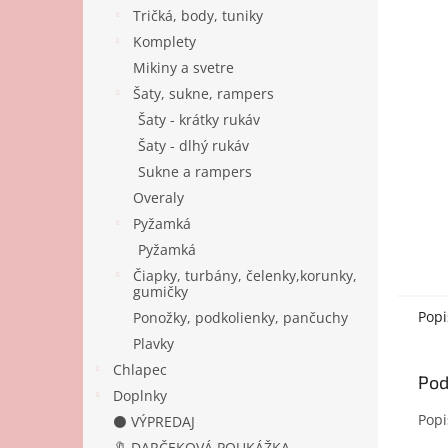
Tričká, body, tuniky
Komplety
Mikiny a svetre
Šaty, sukne, rampers
Šaty - krátky rukáv
Šaty - dlhý rukáv
Sukne a rampers
Overaly
Pyžamká
Pyžamká
Čiapky, turbány, čelenky,korunky,
gumičky
Popi
Ponožky, podkolienky, pančuchy
Plavky
Chlapec
Pod
Doplnky
Popi
⚫ VÝPREDAJ
🔖 DARČEKOVÁ POUKÁŽKA