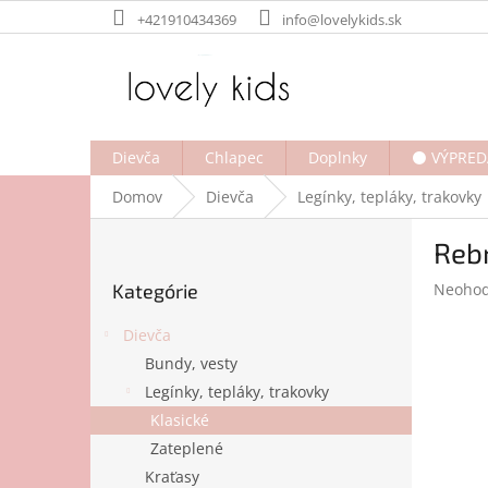
Prejsť
+421910434369
info@lovelykids.sk
na
obsah
Dievča
Chlapec
Doplnky
⚫ VÝPRED
Domov
Dievča
Legínky, tepláky, trakovky
B
Reb
o
Preskočiť
č
Prieme
Kategórie
Neohod
kategórie
n
hodnot
ý
produk
Dievča
p
je
Bundy, vesty
a
0,0
Legínky, tepláky, trakovky
z
n
5
e
Klasické
hviezdi
l
Zateplené
Kraťasy