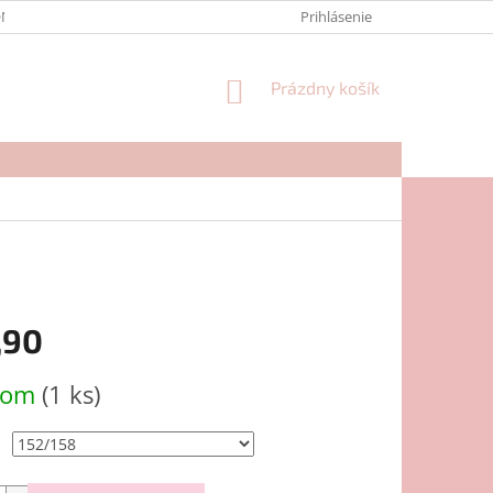
NTAKTY
FORMULÁR NA REKLAMÁCIU
Prihlásenie
NÁKUPNÝ
Prázdny košík
KOŠÍK
,90
ová
dom
(1 ks)