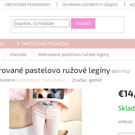
OBCHODNÉ PODMIENKY
OCHRANA OSOBNÝCH ÚDAJOV
KO
HĽADAŤ
AJ
🔖 DARČEKOVÁ POUKÁŽKA
Klasické
Rebrované pastelovo ružové legíny
rované pastelovo ružové legíny
6051/152
rné
notené
Podrobnosti hodnotenia
Značka:
Igomill
enie
€14
tu
Jednotk
Skla
cena:
čiek.
Veľkosť