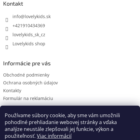
ä
Kontakt
t
i
info
@
lovelykids.sk
e
+421910434369
lovelykids_sk_cz
Lovelykids shop
Informácie pre vás
Obchodné podmienky
Ochrana osobných údajov
Kontakty
Formulár na reklamáciu
Používame súbory cookie, aby sme vám umožnili
pohodlné prehliadanie webovej stránky a vďaka
Kontakty
Novinky
analýze neustále zlepšovali jej funkcie, výkon a
použiteľnosť.
Viac informácií