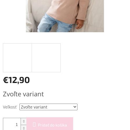
€12,90
Jednotková
Zvoľte variant
cena:
Veľkosť
Pridať do košíka