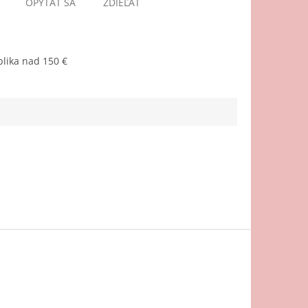
OPÝTAŤ SA
ZDIEĽAŤ
lika nad 150 €