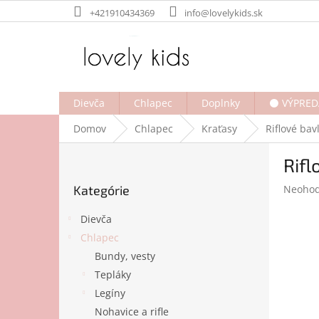
Prejsť
+421910434369
info@lovelykids.sk
na
obsah
Dievča
Chlapec
Doplnky
⚫ VÝPRED
Domov
Chlapec
Kraťasy
Riflové ba
B
Rifl
o
Preskočiť
č
Prieme
Kategórie
Neohod
kategórie
n
hodnot
ý
produk
Dievča
p
je
Chlapec
a
0,0
Bundy, vesty
z
n
5
e
Tepláky
hviezdi
l
Legíny
Nohavice a rifle