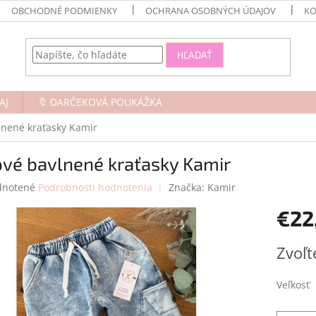
OBCHODNÉ PODMIENKY
OCHRANA OSOBNÝCH ÚDAJOV
KO
HĽADAŤ
AJ
🔖 DARČEKOVÁ POUKÁŽKA
vlnené kraťasky Kamir
ové bavlnené kraťasky Kamir
rné
notené
Podrobnosti hodnotenia
Značka:
Kamir
enie
€22
tu
Jednotk
Zvoľt
cena:
čiek.
Veľkosť