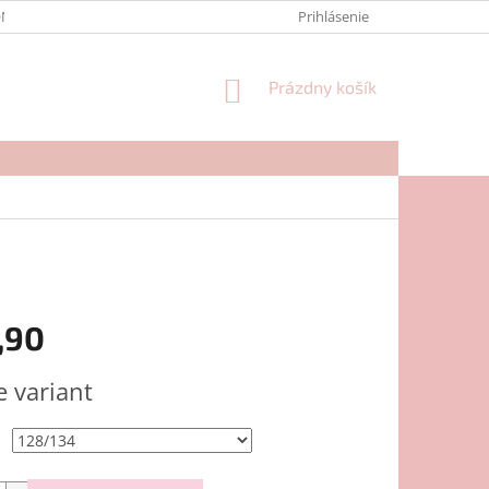
NTAKTY
FORMULÁR NA REKLAMÁCIU
Prihlásenie
NÁKUPNÝ
Prázdny košík
KOŠÍK
,90
ová
e variant