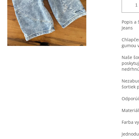
Popis a 
Jeans
Chlapče
gumou v 
Naše šor
poskytuj
nedrhnú
Nezabud
šortiek 
Odporúč
Materiá
Farba v
Jednoduc