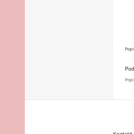
Popi
Pod
Popi
Z
á
p
ä
t
Kontakt