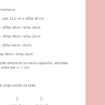
 rozmerov
– pás 23,5 cm a dĺžka 40 cm
– dĺžka 38cm / šírka 24cm
– dĺžka 39cm / šírka 25cm
- dĺžka 44cm / 25cm
žka 48cm / šírka 26cm
ské oblečenie sa meria naplocho, odchýlka
môže byť +/- 1 cm.
é cargo vrecko na boku