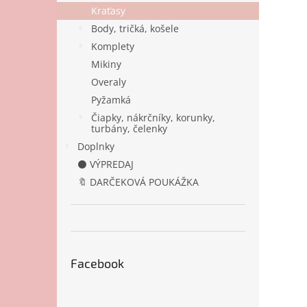
Kraťasy
Body, tričká, košele
Komplety
Mikiny
Overaly
Pyžamká
Čiapky, nákrčníky, korunky,
turbány, čelenky
Doplnky
⚫ VÝPREDAJ
🔖 DARČEKOVÁ POUKÁŽKA
Facebook