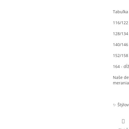
Tabuľka
116/122 
128/134 
140/146 
152/158 
164 - dĺ
Naše det
merania 
✨ Štýlov