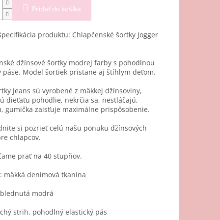
Pridať do košíka
špecifikácia produktu: Chlapčenské šortky Jogger
nské džínsové šortky modrej farby s pohodlnou
páse. Model šortiek pristane aj štíhlym deťom.
tky Jeans sú vyrobené z mäkkej džínsoviny,
ú dieťaťu pohodlie, nekrčia sa, nestláčajú,
, gumička zaisťuje maximálne prispôsobenie.
nite si pozrieť celú našu ponuku džínsových
pre chlapcov.
ame prať na 40 stupňov.
l: mäkká denimová tkanina
yblednutá modrá
hý strih, pohodlný elastický pás