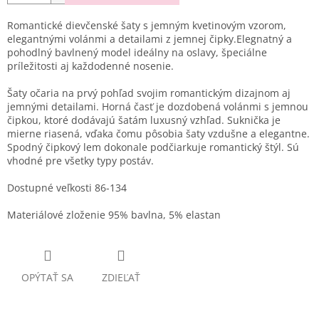
Romantické dievčenské šaty s jemným kvetinovým vzorom,
elegantnými volánmi a detailami z jemnej čipky.Elegnatný a
pohodlný bavlnený model ideálny na oslavy, špeciálne
príležitosti aj každodenné nosenie.
Šaty očaria na prvý pohľad svojim romantickým dizajnom aj
jemnými detailami. Horná časť je dozdobená volánmi s jemnou
čipkou, ktoré dodávajú šatám luxusný vzhľad. Suknička je
mierne riasená, vďaka čomu pôsobia šaty vzdušne a elegantne.
Spodný čipkový lem dokonale podčiarkuje romantický štýl. Sú
vhodné pre všetky typy postáv.
Dostupné veľkosti 86-134
Materiálové zloženie 95% bavlna, 5% elastan
OPÝTAŤ SA
ZDIEĽAŤ