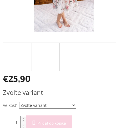
€25,90
Jednotková
Zvoľte variant
cena:
Veľkosť
Pridať do košíka