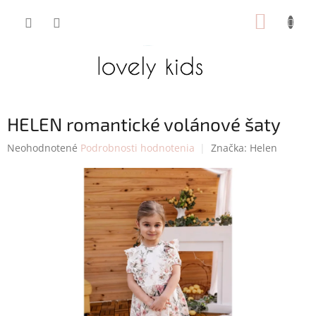
Prejsť
NÁKUP
na
obsah
KOŠÍK
HELEN romantické volánové šaty
Priemerné
Neohodnotené
Podrobnosti hodnotenia
Značka:
Helen
hodnotenie
produktu
je
0,0
z
5
hviezdičiek.