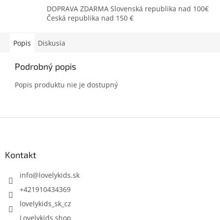
DOPRAVA ZDARMA Slovenská republika nad 100€
Česká republika nad 150 €
Popis
Diskusia
Podrobný popis
Popis produktu nie je dostupný
Z
á
p
ä
Kontakt
t
i
info
@
lovelykids.sk
e
+421910434369
lovelykids_sk_cz
Lovelykids shop