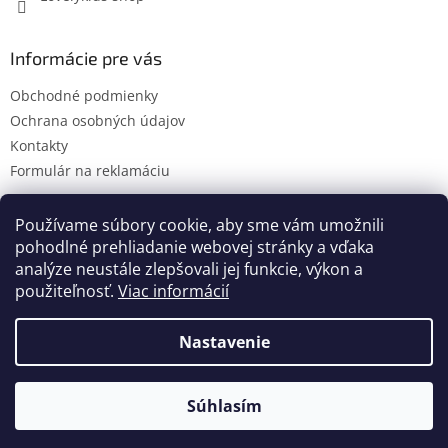
Informácie pre vás
Obchodné podmienky
Ochrana osobných údajov
Kontakty
Formulár na reklamáciu
Používame súbory cookie, aby sme vám umožnili
pohodlné prehliadanie webovej stránky a vďaka
Kontakty
Novinky
analýze neustále zlepšovali jej funkcie, výkon a
použiteľnosť.
Viac informácií
Nastavenie
Vytvoril Shoptet
Súhlasím
Copyright 2026
lovelykids
. Všetky práva vyhradené.