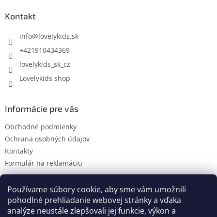
p
ä
Kontakt
t
i
info
@
lovelykids.sk
e
+421910434369
lovelykids_sk_cz
Lovelykids shop
Informácie pre vás
Obchodné podmienky
Ochrana osobných údajov
Kontakty
Formulár na reklamáciu
Používame súbory cookie, aby sme vám umožnili
pohodlné prehliadanie webovej stránky a vďaka
Kontakty
Novinky
analýze neustále zlepšovali jej funkcie, výkon a