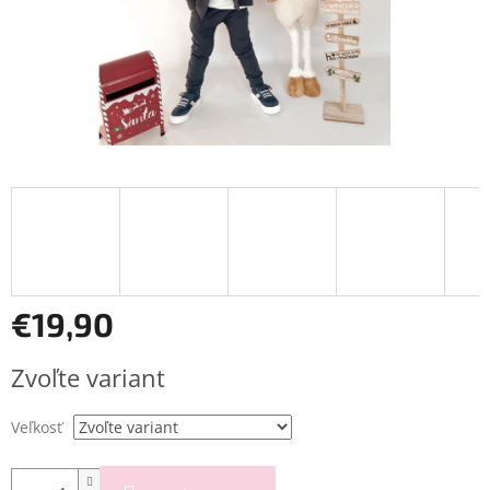
€19,90
Jednotková
Zvoľte variant
cena:
Veľkosť