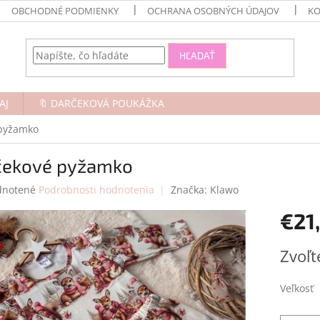
OBCHODNÉ PODMIENKY
OCHRANA OSOBNÝCH ÚDAJOV
KO
HĽADAŤ
AJ
🔖 DARČEKOVÁ POUKÁŽKA
 pyžamko
čekové pyžamko
rné
notené
Podrobnosti hodnotenia
Značka:
Klawo
enie
€21
tu
Jednotk
Zvoľt
cena:
čiek.
Veľkosť