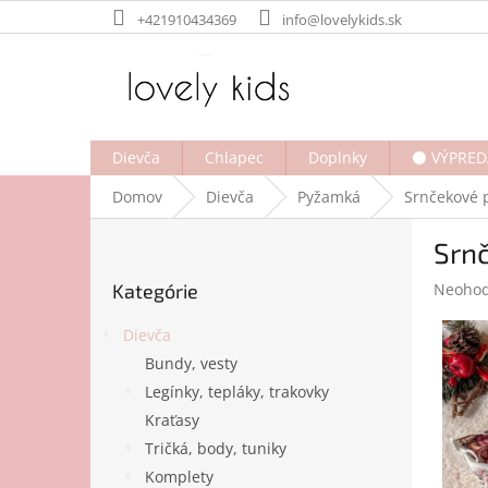
Prejsť
+421910434369
info@lovelykids.sk
na
obsah
Dievča
Chlapec
Doplnky
⚫ VÝPRED
Domov
Dievča
Pyžamká
Srnčekové
B
Srn
o
Preskočiť
č
Prieme
Kategórie
Neohod
kategórie
n
hodnot
ý
produk
Dievča
p
je
Bundy, vesty
a
0,0
Legínky, tepláky, trakovky
z
n
5
e
Kraťasy
hviezdi
l
Tričká, body, tuniky
Komplety