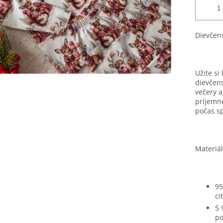
Dievčens
Užite s
dievčen
večery a
príjemné
počas s
Materiál
95
ci
5 
p