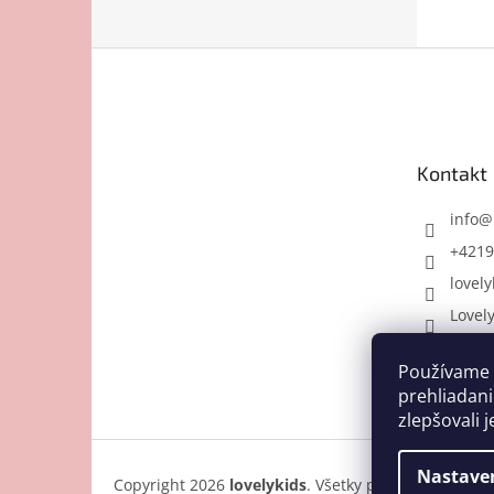
Z
á
p
ä
t
Kontakt
i
e
info
@
+4219
lovely
Lovel
Používame 
prehliadani
zlepšovali j
Nastave
Copyright 2026
lovelykids
. Všetky práva vyhradené