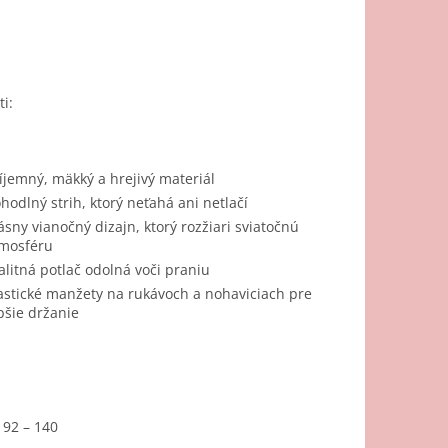
i:
íjemný, mäkký a hrejivý materiál
hodlný strih, ktorý neťahá ani netlačí
ásny vianočný dizajn, ktorý rozžiari sviatočnú
mosféru
alitná potlač odolná voči praniu
astické manžety na rukávoch a nohaviciach pre
pšie držanie
: 92 – 140