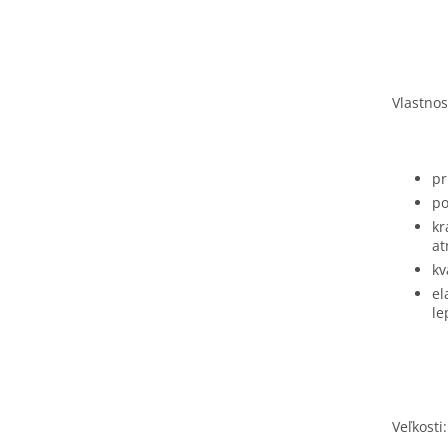
Vlastnost
pr
po
kr
at
kv
el
le
Veľkosti