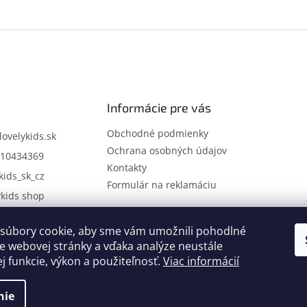
Informácie pre vás
Obchodné podmienky
lovelykids.sk
Ochrana osobných údajov
10434369
Kontakty
kids_sk_cz
Formulár na reklamáciu
ykids shop
súbory cookie, aby sme vám umožnili pohodlné
Kontakty
Novinky
e webovej stránky a vďaka analýze neustále
ej funkcie, výkon a použiteľnosť.
Viac informácií
nie
.