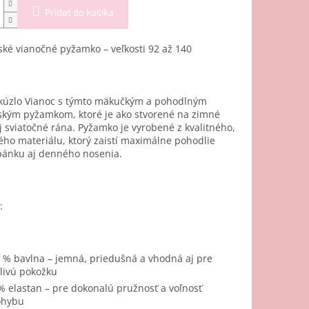
Pridať do košíka
ké vianočné pyžamko – veľkosti 92 až 140
i kúzlo Vianoc s týmto mäkučkým a pohodlným
ským pyžamkom, ktoré je ako stvorené na zimné
j sviatočné rána. Pyžamko je vyrobené z kvalitného,
ho materiálu, ktorý zaistí maximálne pohodlie
pánku aj denného nosenia.
:
 % bavlna – jemná, priedušná a vhodná aj pre
tlivú pokožku
% elastan – pre dokonalú pružnosť a voľnosť
ohybu