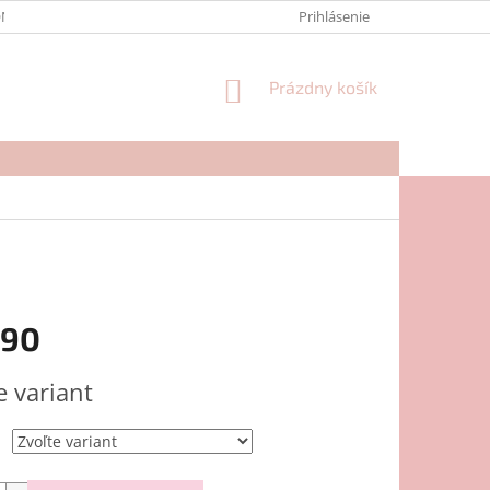
NTAKTY
FORMULÁR NA REKLAMÁCIU
Prihlásenie
NÁKUPNÝ
Prázdny košík
KOŠÍK
,90
ová
e variant