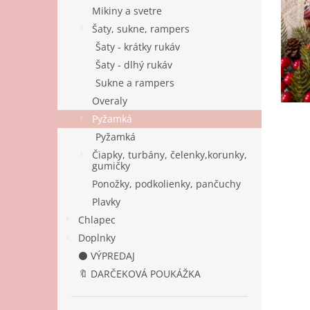
Mikiny a svetre
Šaty, sukne, rampers
Šaty - krátky rukáv
Šaty - dlhý rukáv
Sukne a rampers
Overaly
Pyžamká
Pyžamká
Čiapky, turbány, čelenky,korunky,
gumičky
Ponožky, podkolienky, pančuchy
Plavky
Chlapec
Doplnky
⚫ VÝPREDAJ
🔖 DARČEKOVÁ POUKÁŽKA