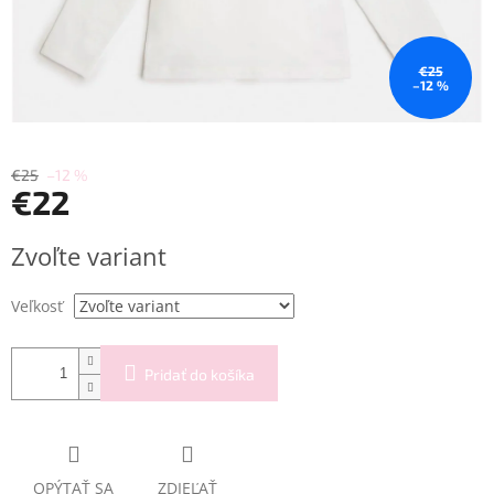
€25
–12 %
€25
–12 %
€22
Jednotková
Zvoľte variant
cena:
Veľkosť
Pridať do košíka
OPÝTAŤ SA
ZDIEĽAŤ