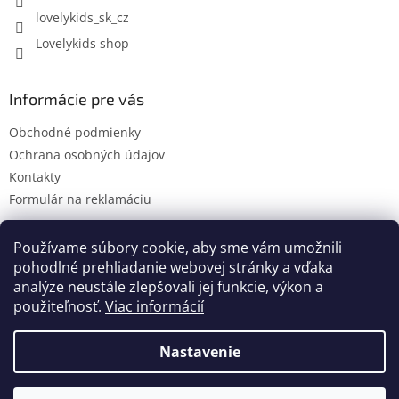
lovelykids_sk_cz
Lovelykids shop
Informácie pre vás
Obchodné podmienky
Ochrana osobných údajov
Kontakty
Formulár na reklamáciu
Používame súbory cookie, aby sme vám umožnili
pohodlné prehliadanie webovej stránky a vďaka
Kontakty
Novinky
analýze neustále zlepšovali jej funkcie, výkon a
použiteľnosť.
Viac informácií
Nastavenie
Vytvoril Shoptet