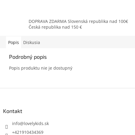
DOPRAVA ZDARMA Slovenská republika nad 100€
Česká republika nad 150 €
Popis
Diskusia
Podrobný popis
Popis produktu nie je dostupný
Z
á
p
ä
Kontakt
t
i
info
@
lovelykids.sk
e
+421910434369