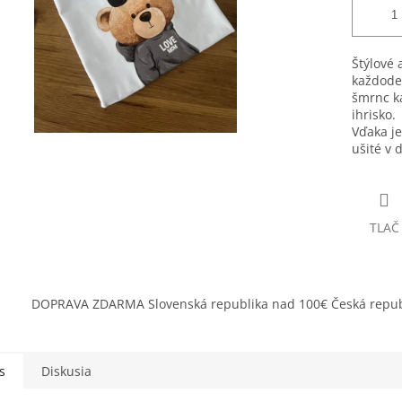
Štýlové 
každode
šmrnc ka
ihrisko.
Vďaka je
ušité v 
TLAČ
DOPRAVA ZDARMA Slovenská republika nad 100€ Česká repub
s
Diskusia