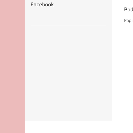
Facebook
Pod
Popi
Z
á