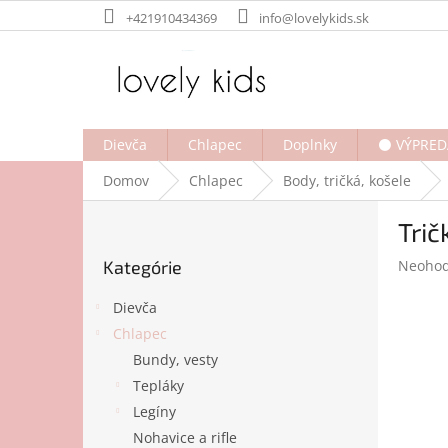
Prejsť
+421910434369
info@lovelykids.sk
na
obsah
Dievča
Chlapec
Doplnky
⚫ VÝPRED
Domov
Chlapec
Body, tričká, košele
B
Trič
o
Preskočiť
č
Prieme
Kategórie
Neohod
kategórie
n
hodnot
ý
produk
Dievča
p
je
Chlapec
a
0,0
Bundy, vesty
z
n
5
e
Tepláky
hviezdi
l
Legíny
Nohavice a rifle