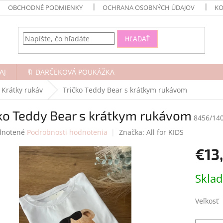
OBCHODNÉ PODMIENKY
OCHRANA OSOBNÝCH ÚDAJOV
KO
HĽADAŤ
AJ
🔖 DARČEKOVÁ POUKÁŽKA
Krátky rukáv
Tričko Teddy Bear s krátkym rukávom
ko Teddy Bear s krátkym rukávom
8456/14
rné
notené
Podrobnosti hodnotenia
Značka:
All for KIDS
enie
€13
tu
Jednotk
Skla
cena:
čiek.
Veľkosť