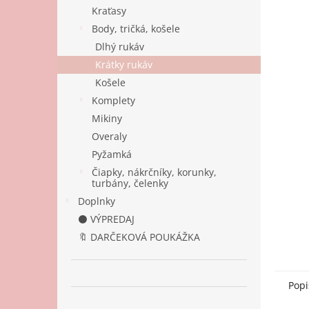
Kraťasy
Body, tričká, košele
Dlhý rukáv
Krátky rukáv
Košele
Komplety
Mikiny
Overaly
Pyžamká
Čiapky, nákrčníky, korunky,
turbány, čelenky
Doplnky
⚫ VÝPREDAJ
🔖 DARČEKOVÁ POUKÁŽKA
Popi