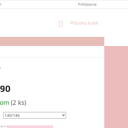
NTAKTY
FORMULÁR NA REKLAMÁCIU
Prihlásenie
NÁKUPNÝ
Prázdny košík
KOŠÍK
0
,90
ová
dom
(2 ks)