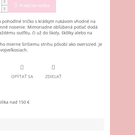
Pridať do košíka
a pohodlné tričko s krátkym rukávom vhodné na
nné nosenie. Mimoriadne obľúbená potlač dodá
ždému outfitu, či už do školy, škôlky alebo na
ho mierne širšiemu strihu pôsobí ako oversized. Je
dvojveľkosiach.
OPÝTAŤ SA
ZDIEĽAŤ
lika nad 150 €