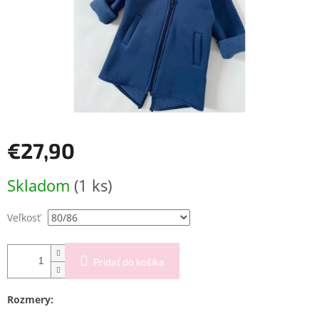
€27,90
Jednotková
Skladom
(1 ks)
cena:
Veľkosť
Pridať do košíka
Rozmery: