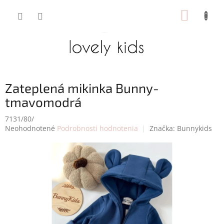
Prejsť
NÁKUP
na
obsah
KOŠÍK
Zateplená mikinka Bunny-
tmavomodrá
7131/80/
Priemerné
Neohodnotené
Podrobnosti hodnotenia
Značka:
Bunnykids
hodnotenie
produktu
je
0,0
z
5
hviezdičiek.