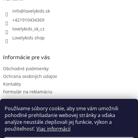
t
i
info
@
lovelykids.sk
e
+421910434369
lovelykids_sk_cz
Lovelykids shop
Informácie pre vás
Obchodné podmienky
Ochrana osobných údajov
Kontakty
Formulár na reklamáciu
Používame súbory cookie, aby sme vám umožnili
pohodlné prehliadanie webovej stránky a vďaka
Kontakty
Novinky
analýze neustále zlepšovali jej funkcie, výkon a
použiteľnosť.
Viac informácií