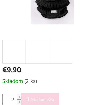
€9,90
Jednotková
Skladom
(2 ks)
cena:
Pridať do košíka