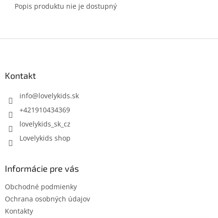
Popis produktu nie je dostupný
Z
á
p
ä
Kontakt
t
i
info
@
lovelykids.sk
e
+421910434369
lovelykids_sk_cz
Lovelykids shop
Informácie pre vás
Obchodné podmienky
Ochrana osobných údajov
Kontakty