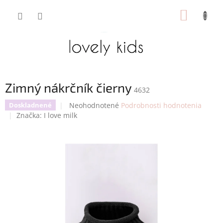
Prejsť
NÁKUP
na
obsah
KOŠÍK
Zimný nákrčník čierny
4632
Priemerné
Neohodnotené
Podrobnosti hodnotenia
Doskladnené
hodnotenie
Značka:
I love milk
produktu
je
0,0
z
5
hviezdičiek.