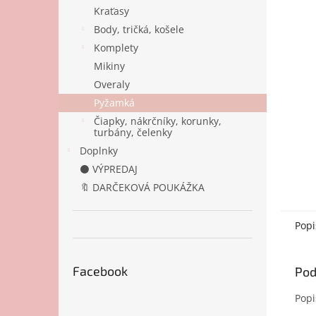
Kraťasy
Body, tričká, košele
Komplety
Mikiny
Overaly
Pyžamká
Čiapky, nákrčníky, korunky,
turbány, čelenky
Doplnky
⚫ VÝPREDAJ
🔖 DARČEKOVÁ POUKÁŽKA
Popi
Facebook
Pod
Popi