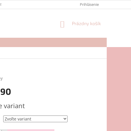
NTAKTY
FORMULÁR NA REKLAMÁCIU
Prihlásenie
NÁKUPNÝ
Prázdny košík
KOŠÍK
by
,90
ová
e variant