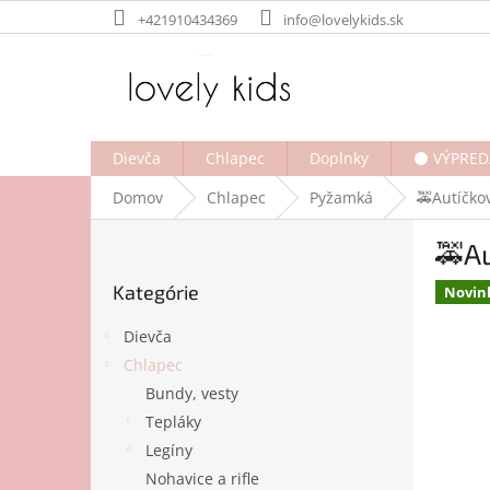
Prejsť
+421910434369
info@lovelykids.sk
na
obsah
Dievča
Chlapec
Doplnky
⚫ VÝPRED
Domov
Chlapec
Pyžamká
🚕Autíčko
B
🚕A
o
Preskočiť
č
Kategórie
kategórie
Novin
n
ý
Dievča
p
Chlapec
a
Bundy, vesty
n
e
Tepláky
l
Legíny
Nohavice a rifle