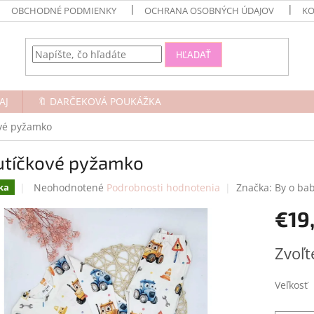
OBCHODNÉ PODMIENKY
OCHRANA OSOBNÝCH ÚDAJOV
KO
HĽADAŤ
AJ
🔖 DARČEKOVÁ POUKÁŽKA
vé pyžamko
utíčkové pyžamko
Priemerné
Neohodnotené
Podrobnosti hodnotenia
Značka:
By o ba
ka
hodnotenie
€19
produktu
je
0,0
Jednotk
Zvoľt
z
cena:
5
hviezdičiek.
Veľkosť