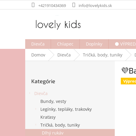
Prejsť
+421910434369
info@lovelykids.sk
na
obsah
Dievča
Chlapec
Doplnky
⚫ VÝPRED
Domov
Dievča
Tričká, body, tuniky
B
💜Ba
o
Preskočiť
č
Kategórie
kategórie
Výpre
n
ý
Dievča
p
Bundy, vesty
a
Legínky, tepláky, trakovky
n
e
Kraťasy
l
Tričká, body, tuniky
Dlhý rukáv