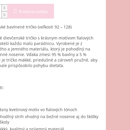
Pridať do košíka
ké bavlnené tričko (veľkosti 92 – 128)
 dievčenské tričko s krásnym motívom fialových
oteší každú malú parádnicu. Vyrobené je z
ho a jemného materiálu, ktorý je pohodlný na
nné nosenie. Vďaka zmesi 95 % bavlny a 5 %
 je tričko mäkké, priedušné a zároveň pružné, aby
ale prispôsobilo pohybu dieťaťa.
i:
ásny kvetinový motív vo fialových tónoch
hodlný strih vhodný na bežné nosenie aj do škôlky
 školy
kký, kvalitný a príjemný materiál