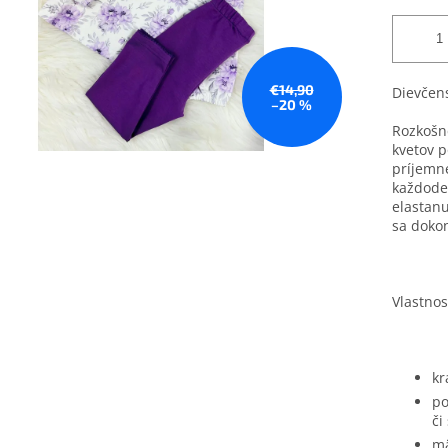
€14,90
Dievčens
–20 %
Rozkošné
kvetov p
príjemné
každode
elastanu
sa dokon
Vlastnost
kr
po
či
mä