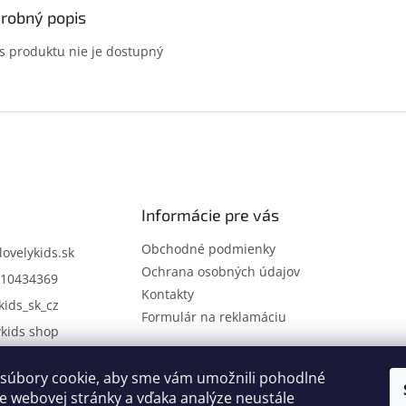
robný popis
s produktu nie je dostupný
Informácie pre vás
Obchodné podmienky
lovelykids.sk
Ochrana osobných údajov
10434369
Kontakty
kids_sk_cz
Formulár na reklamáciu
ykids shop
súbory cookie, aby sme vám umožnili pohodlné
Kontakty
Novinky
e webovej stránky a vďaka analýze neustále