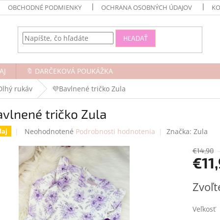
OBCHODNÉ PODMIENKY
OCHRANA OSOBNÝCH ÚDAJOV
KO
HĽADAŤ
AJ
🔖 DARČEKOVÁ POUKÁŽKA
Dlhý rukáv
💜Bavlnené tričko Zula
vlnené tričko Zula
Priemerné
Neohodnotené
Podrobnosti hodnotenia
Značka:
Zula
daj
hodnotenie
produktu
€14,90
€11
je
0,0
z
Jednotk
Zvoľt
5
cena:
hviezdičiek.
Veľkosť