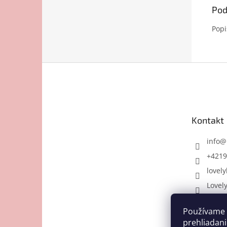
Pod
Popi
Z
á
p
ä
t
Kontakt
i
e
info
@
+4219
lovely
Lovel
Používame 
prehliadani