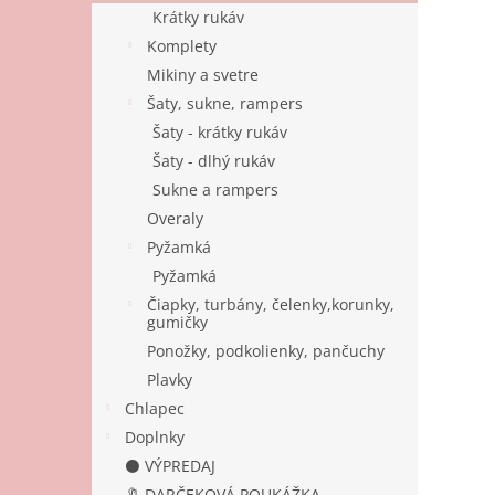
Krátky rukáv
Komplety
Mikiny a svetre
Šaty, sukne, rampers
Šaty - krátky rukáv
Šaty - dlhý rukáv
Sukne a rampers
Overaly
Pyžamká
Pyžamká
Čiapky, turbány, čelenky,korunky,
gumičky
Ponožky, podkolienky, pančuchy
Plavky
Chlapec
Doplnky
⚫ VÝPREDAJ
🔖 DARČEKOVÁ POUKÁŽKA