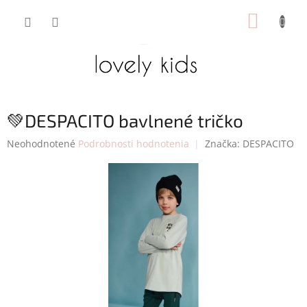
Prejsť
NÁKUP
na
obsah
KOŠÍK
💚DESPACITO bavlnené tričko
Priemerné
Neohodnotené
Podrobnosti hodnotenia
Značka:
DESPACITO
hodnotenie
produktu
je
0,0
z
5
hviezdičiek.