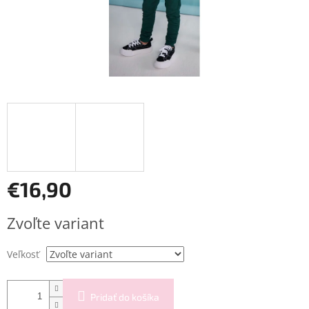
€16,90
Jednotková
Zvoľte variant
cena:
Veľkosť
Pridať do košíka