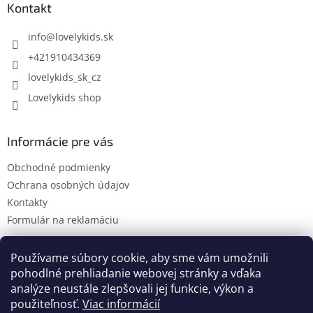
ä
Kontakt
t
i
info
@
lovelykids.sk
e
+421910434369
lovelykids_sk_cz
Lovelykids shop
Informácie pre vás
Obchodné podmienky
Ochrana osobných údajov
Kontakty
Formulár na reklamáciu
Používame súbory cookie, aby sme vám umožnili
pohodlné prehliadanie webovej stránky a vďaka
Kontakty
Novinky
analýze neustále zlepšovali jej funkcie, výkon a
použiteľnosť.
Viac informácií