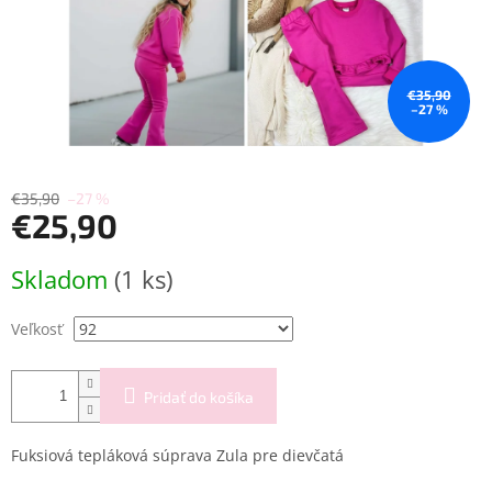
€35,90
–27 %
€35,90
–27 %
€25,90
Jednotková
Skladom
(1 ks)
cena:
Veľkosť
Pridať do košíka
Fuksiová tepláková súprava Zula pre dievčatá