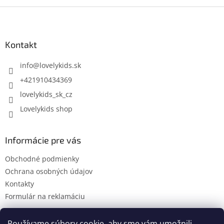
Z
á
p
ä
Kontakt
t
i
info
@
lovelykids.sk
e
+421910434369
lovelykids_sk_cz
Lovelykids shop
Informácie pre vás
Obchodné podmienky
Ochrana osobných údajov
Kontakty
Formulár na reklamáciu
Používame súbory cookie, aby sme vám umožnili