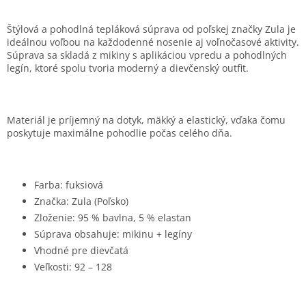
Štýlová a pohodlná tepláková súprava od poľskej značky Zula je
ideálnou voľbou na každodenné nosenie aj voľnočasové aktivity.
Súprava sa skladá z mikiny s aplikáciou vpredu a pohodlných
legín, ktoré spolu tvoria moderný a dievčenský outfit.
Materiál je príjemný na dotyk, mäkký a elastický, vďaka čomu
poskytuje maximálne pohodlie počas celého dňa.
Farba: fuksiová
Značka: Zula (Poľsko)
Zloženie: 95 % bavlna, 5 % elastan
Súprava obsahuje: mikinu + legíny
Vhodné pre dievčatá
Veľkosti: 92 – 128