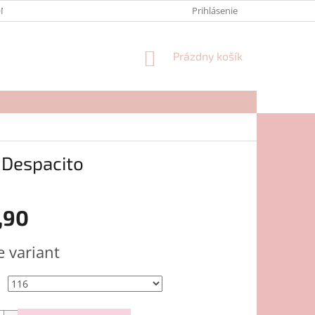
NTAKTY
FORMULÁR NA REKLAMÁCIU
Prihlásenie
NÁKUPNÝ
Prázdny košík
KOŠÍK
 Despacito
,90
ová
e variant