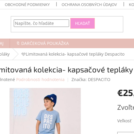
OBCHODNÉ PODMIENKY
OCHRANA OSOBNÝCH ÚDAJOV
KO
HĽADAŤ
AJ
🔖 DARČEKOVÁ POUKÁŽKA
pláky
🩵Limitovaná kolekcia- kapsačové tepláky Despacito
mitovaná kolekcia- kapsačové tepláky
rné
notené
Podrobnosti hodnotenia
Značka:
DESPACITO
enie
€25
tu
Jednotk
Zvoľt
cena:
čiek.
Veľkosť