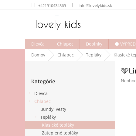
Prejsť
+421910434369
info@lovelykids.sk
na
obsah
Dievča
Chlapec
Doplnky
⚫ VÝPRED
Domov
Chlapec
Tepláky
Klasické te
B
🩵Li
o
Preskočiť
č
Prieme
Kategórie
Neohod
kategórie
n
hodnot
ý
produk
Dievča
p
je
Chlapec
a
0,0
Bundy, vesty
z
n
5
e
Tepláky
hviezdi
l
Klasické tepláky
Zateplené tepláky