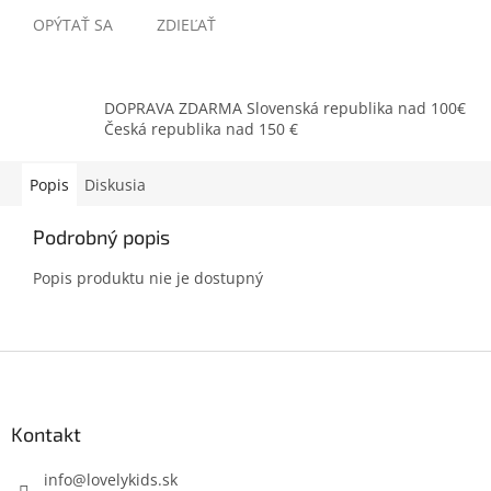
OPÝTAŤ SA
ZDIEĽAŤ
DOPRAVA ZDARMA Slovenská republika nad 100€
Česká republika nad 150 €
Popis
Diskusia
Podrobný popis
Popis produktu nie je dostupný
Z
á
p
ä
Kontakt
t
i
info
@
lovelykids.sk