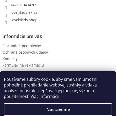
e
+421910434369
lovelykids_sk_cz
Lovelykids shop
Informácie pre vás
Obchodné podmienky
Ochrana osobných údajov
Kontakty
Formulár na reklamáciu
Používame súbory cookie, aby sme vám umožnili
pohodlné prehliadanie webovej stránky a vďaka
Kontakty
Novinky
analýze neustále zlepšovali jej funkcie, výkon a
použiteľnosť.
Viac informácií
Nastavenie
Vytvoril Shoptet