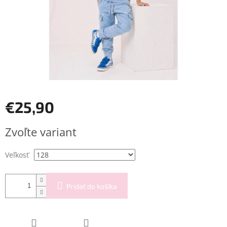
€25,90
Jednotková
Zvoľte variant
cena:
Veľkosť
Pridať do košíka