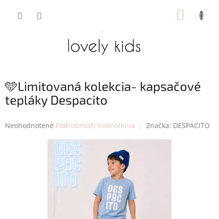
Prejsť
NÁKUP
na
obsah
KOŠÍK
🩵Limitovaná kolekcia- kapsačové
tepláky Despacito
Priemerné
Neohodnotené
Podrobnosti hodnotenia
Značka:
DESPACITO
hodnotenie
produktu
je
0,0
z
5
hviezdičiek.