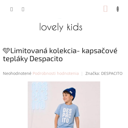
Prejsť
NÁKUP
na
obsah
KOŠÍK
🩵Limitovaná kolekcia- kapsačové
tepláky Despacito
Priemerné
Neohodnotené
Podrobnosti hodnotenia
Značka:
DESPACITO
hodnotenie
produktu
je
0,0
z
5
hviezdičiek.