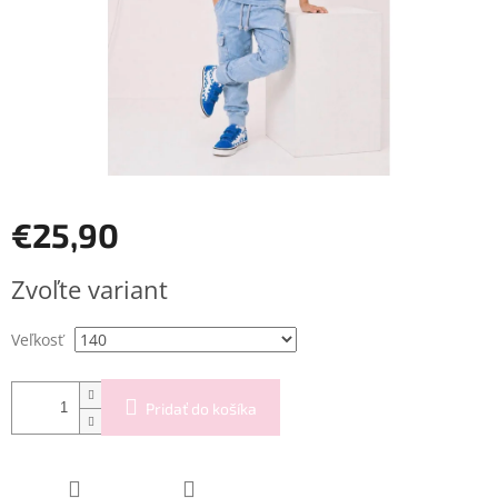
€25,90
Jednotková
Zvoľte variant
cena:
Veľkosť
Pridať do košíka