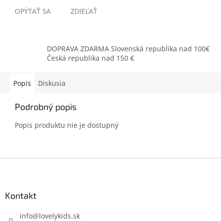
OPÝTAŤ SA
ZDIEĽAŤ
DOPRAVA ZDARMA Slovenská republika nad 100€
Česká republika nad 150 €
Popis
Diskusia
Podrobný popis
Popis produktu nie je dostupný
Z
á
p
ä
Kontakt
t
i
info
@
lovelykids.sk