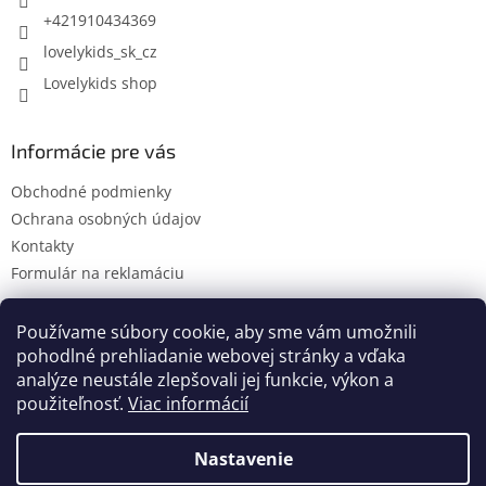
e
+421910434369
lovelykids_sk_cz
Lovelykids shop
Informácie pre vás
Obchodné podmienky
Ochrana osobných údajov
Kontakty
Formulár na reklamáciu
Používame súbory cookie, aby sme vám umožnili
pohodlné prehliadanie webovej stránky a vďaka
Kontakty
Novinky
analýze neustále zlepšovali jej funkcie, výkon a
použiteľnosť.
Viac informácií
Nastavenie
Vytvoril Shoptet