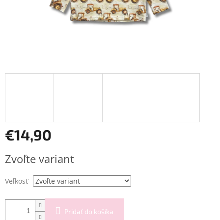
€14,90
Jednotková
Zvoľte variant
cena:
Veľkosť
Pridať do košíka