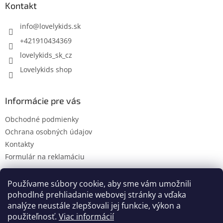
ä
Kontakt
t
i
info
@
lovelykids.sk
e
+421910434369
lovelykids_sk_cz
Lovelykids shop
Informácie pre vás
Obchodné podmienky
Ochrana osobných údajov
Kontakty
Formulár na reklamáciu
Používame súbory cookie, aby sme vám umožnili
pohodlné prehliadanie webovej stránky a vďaka
Kontakty
Novinky
analýze neustále zlepšovali jej funkcie, výkon a
použiteľnosť.
Viac informácií