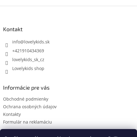
Z
á
p
ä
Kontakt
t
i
info
@
lovelykids.sk
e
+421910434369
lovelykids_sk_cz
Lovelykids shop
Informácie pre vás
Obchodné podmienky
Ochrana osobných údajov
Kontakty
Formulár na reklamáciu