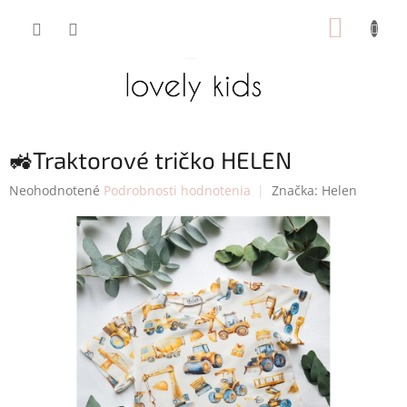
Prejsť
NÁKUP
na
obsah
KOŠÍK
🚜Traktorové tričko HELEN
Priemerné
Neohodnotené
Podrobnosti hodnotenia
Značka:
Helen
hodnotenie
produktu
je
0,0
z
5
hviezdičiek.