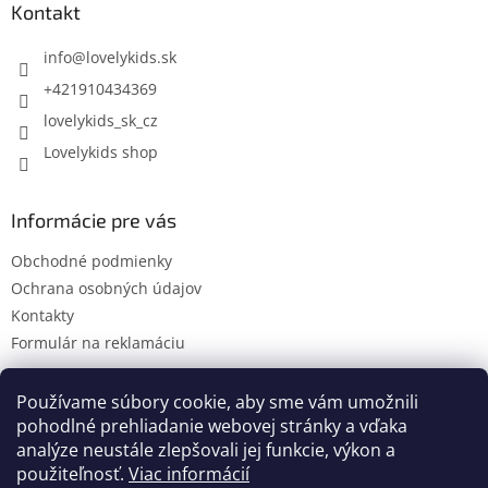
ä
Kontakt
t
i
info
@
lovelykids.sk
e
+421910434369
lovelykids_sk_cz
Lovelykids shop
Informácie pre vás
Obchodné podmienky
Ochrana osobných údajov
Kontakty
Formulár na reklamáciu
Používame súbory cookie, aby sme vám umožnili
pohodlné prehliadanie webovej stránky a vďaka
Kontakty
Novinky
analýze neustále zlepšovali jej funkcie, výkon a
použiteľnosť.
Viac informácií