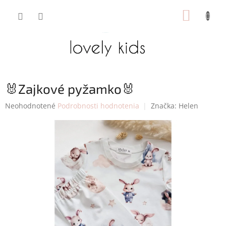
Prejsť
NÁKUP
na
obsah
KOŠÍK
🐰Zajkové pyžamko🐰
Priemerné
Neohodnotené
Podrobnosti hodnotenia
Značka:
Helen
hodnotenie
produktu
je
0,0
z
5
hviezdičiek.