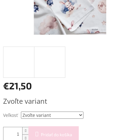
€21,50
Jednotková
Zvoľte variant
cena:
Veľkosť
Pridať do košíka