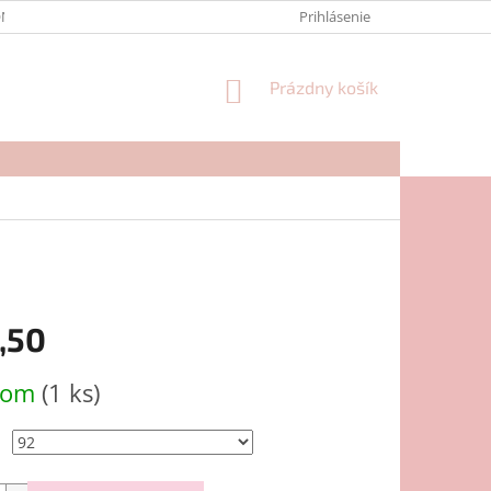
NTAKTY
FORMULÁR NA REKLAMÁCIU
Prihlásenie
NÁKUPNÝ
Prázdny košík
KOŠÍK
,50
ová
dom
(1 ks)