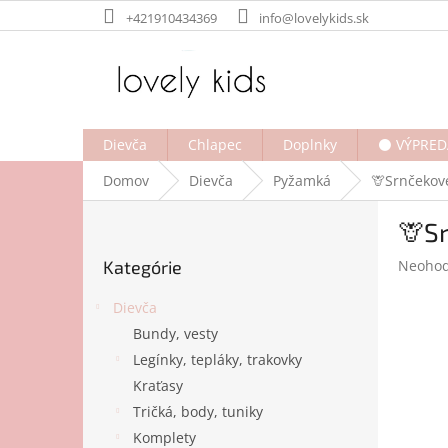
Prejsť
+421910434369
info@lovelykids.sk
na
obsah
Dievča
Chlapec
Doplnky
⚫ VÝPRED
Domov
Dievča
Pyžamká
🦒Srnčekov
B
🦒S
o
Preskočiť
č
Prieme
Kategórie
Neohod
kategórie
n
hodnot
ý
produk
Dievča
p
je
Bundy, vesty
a
0,0
Legínky, tepláky, trakovky
z
n
5
e
Kraťasy
hviezdi
l
Tričká, body, tuniky
Komplety