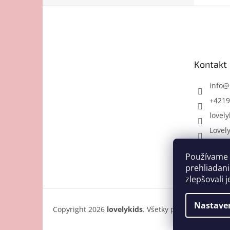
Z
á
p
ä
t
Kontakt
i
e
info
@
+4219
lovely
Lovel
Používame 
prehliadani
zlepšovali j
Nastave
Copyright 2026
lovelykids
. Všetky práva vyhradené