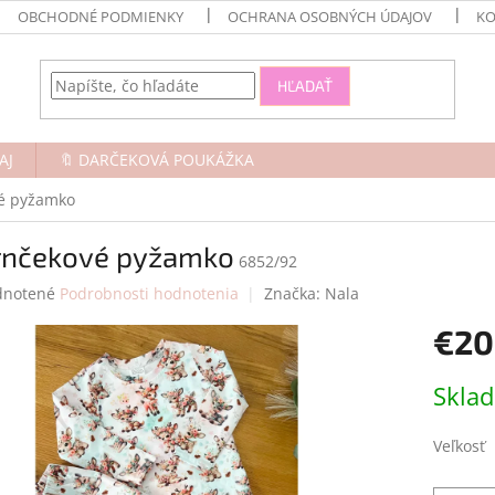
OBCHODNÉ PODMIENKY
OCHRANA OSOBNÝCH ÚDAJOV
KO
HĽADAŤ
AJ
🔖 DARČEKOVÁ POUKÁŽKA
é pyžamko
rnčekové pyžamko
6852/92
rné
notené
Podrobnosti hodnotenia
Značka:
Nala
enie
€20
tu
Jednotk
Skla
cena:
čiek.
Veľkosť