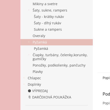
Mikiny a svetre
Šaty, sukne, rampers
Šaty - krátky rukáv
Šaty - dlhý rukáv
Sukne a rampers
Overaly
Pyžamká
Pyžamká
Čiapky, turbány, čelenky,korunky,
gumičky
Ponožky, podkolienky, pančuchy
Plavky
Popi
Chlapec
Doplnky
⚫ VÝPREDAJ
Pod
🔖 DARČEKOVÁ POUKÁŽKA
Popi