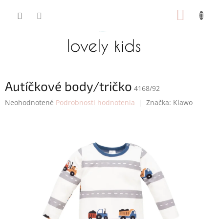
Prejsť
NÁKUP
na
obsah
KOŠÍK
Autíčkové body/tričko
4168/92
Priemerné
Neohodnotené
Podrobnosti hodnotenia
Značka:
Klawo
hodnotenie
produktu
je
0,0
z
5
hviezdičiek.