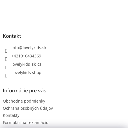
Z
á
p
ä
Kontakt
t
i
info
@
lovelykids.sk
e
+421910434369
lovelykids_sk_cz
Lovelykids shop
Informácie pre vás
Obchodné podmienky
Ochrana osobných údajov
Kontakty
Formulár na reklamáciu