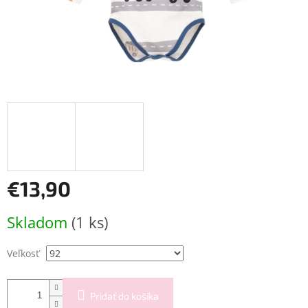
€13,90
Jednotková
Skladom
(1 ks)
cena:
Veľkosť
Pridať do košíka