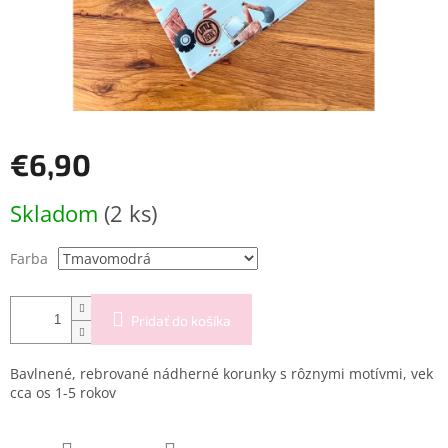
€6,90
Jednotková
Skladom
(2 ks)
cena:
Farba
Pridať do košíka
Bavlnené, rebrované nádherné korunky s rôznymi motívmi, vek
cca os 1-5 rokov