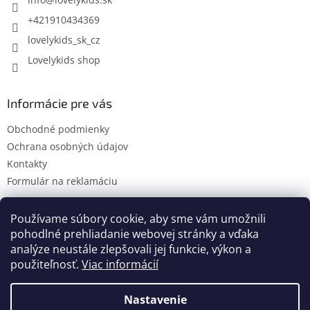
i
e
+421910434369
lovelykids_sk_cz
Lovelykids shop
Informácie pre vás
Obchodné podmienky
Ochrana osobných údajov
Kontakty
Formulár na reklamáciu
Používame súbory cookie, aby sme vám umožnili
pohodlné prehliadanie webovej stránky a vďaka
Kontakty
Novinky
analýze neustále zlepšovali jej funkcie, výkon a
použiteľnosť.
Viac informácií
Nastavenie
Vytvoril Shoptet