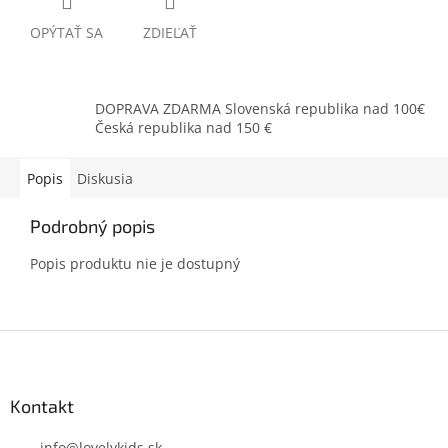
OPÝTAŤ SA
ZDIEĽAŤ
DOPRAVA ZDARMA Slovenská republika nad 100€
Česká republika nad 150 €
Popis
Diskusia
Podrobný popis
Popis produktu nie je dostupný
Z
á
p
ä
Kontakt
t
info
@
lovelykids.sk