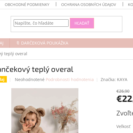
OBCHODNÉ PODMIENKY
OCHRANA OSOBNÝCH ÚDAJOV
KO
HĽADAŤ
AJ
🔖 DARČEKOVÁ POUKÁŽKA
ý teplý overal
nčekový teplý overal
Priemerné
Neohodnotené
Podrobnosti hodnotenia
Značka:
KAYA
daj
hodnotenie
produktu
€26,90
€22
je
0,0
z
Jednotk
Zvoľt
5
cena:
hviezdičiek.
Veľkosť