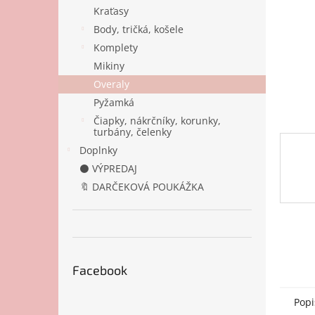
Kraťasy
Body, tričká, košele
Komplety
Mikiny
Overaly
Pyžamká
Čiapky, nákrčníky, korunky,
turbány, čelenky
Doplnky
⚫ VÝPREDAJ
🔖 DARČEKOVÁ POUKÁŽKA
Facebook
Popi