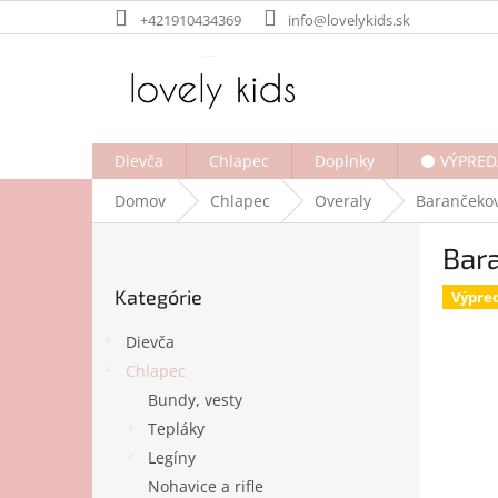
Prejsť
+421910434369
info@lovelykids.sk
na
obsah
Dievča
Chlapec
Doplnky
⚫ VÝPRED
Domov
Chlapec
Overaly
Barančekov
B
Bara
o
Preskočiť
č
Kategórie
kategórie
Výpre
n
ý
Dievča
p
Chlapec
a
Bundy, vesty
n
e
Tepláky
l
Legíny
Nohavice a rifle