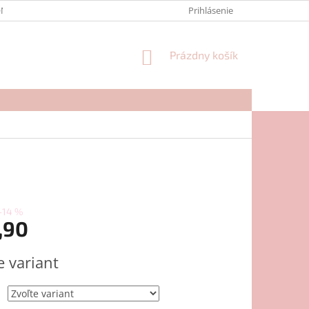
NTAKTY
FORMULÁR NA REKLAMÁCIU
Prihlásenie
NÁKUPNÝ
Prázdny košík
KOŠÍK
–14 %
,90
ová
e variant