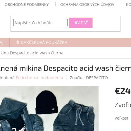
OBCHODNÉ PODMIENKY
OCHRANA OSOBNÝCH ÚDAJOV
KO
HĽADAŤ
AJ
🔖 DARČEKOVÁ POUKÁŽKA
kina Despacito acid wash čierna
nená mikina Despacito acid wash čier
rné
notené
Podrobnosti hodnotenia
Značka:
DESPACITO
enie
€24
tu
Jednotk
Zvoľt
cena:
čiek.
Veľkosť