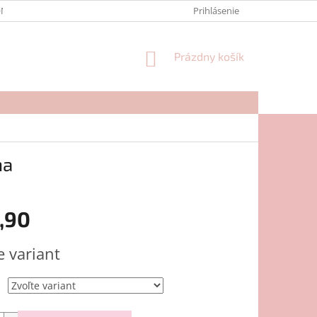
NTAKTY
FORMULÁR NA REKLAMÁCIU
Prihlásenie
NÁKUPNÝ
Prázdny košík
KOŠÍK
na
,90
ová
e variant