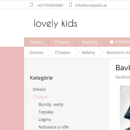
Prejsť
+421910434369
info@lovelykids.sk
na
obsah
Dievča
Chlapec
Doplnky
⚫ VÝPRED
Domov
Chlapec
Mikiny
Bavlnená mi
B
Bavl
o
Preskočiť
č
Prieme
Kategórie
Neohod
kategórie
n
hodnot
ý
produk
Dievča
p
je
Chlapec
a
0,0
Bundy, vesty
z
n
5
e
Tepláky
hviezdi
l
Legíny
Nohavice a rifle