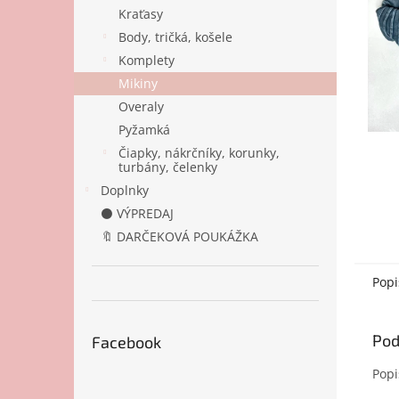
Kraťasy
Body, tričká, košele
Komplety
Mikiny
Overaly
Pyžamká
Čiapky, nákrčníky, korunky,
turbány, čelenky
Doplnky
⚫ VÝPREDAJ
🔖 DARČEKOVÁ POUKÁŽKA
Popi
Pod
Facebook
Popi