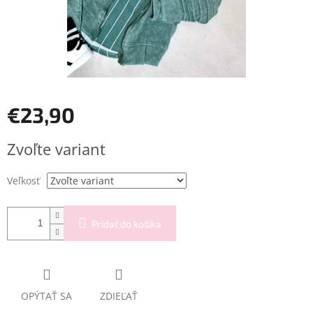
€23,90
Jednotková
Zvoľte variant
cena:
Veľkosť
Pridať do košíka
OPÝTAŤ SA
ZDIEĽAŤ