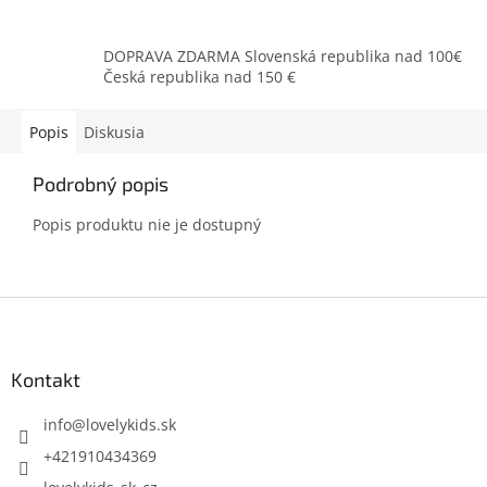
DOPRAVA ZDARMA Slovenská republika nad 100€
Česká republika nad 150 €
Popis
Diskusia
Podrobný popis
Popis produktu nie je dostupný
Z
á
p
ä
Kontakt
t
i
info
@
lovelykids.sk
e
+421910434369