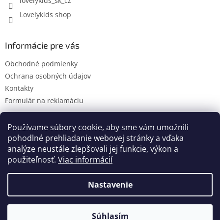
lovelykids_sk_cz
Lovelykids shop
Informácie pre vás
Obchodné podmienky
Ochrana osobných údajov
Kontakty
Formulár na reklamáciu
Používame súbory cookie, aby sme vám umožnili
pohodlné prehliadanie webovej stránky a vďaka
Kontakty
Novinky
analýze neustále zlepšovali jej funkcie, výkon a
použiteľnosť.
Viac informácií
Nastavenie
Vytvoril Shoptet
Súhlasím
Copyright 2026
lovelykids
. Všetky práva vyhradené.