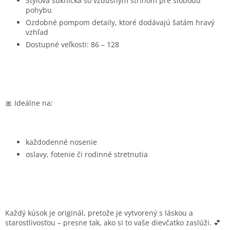
Štýlová suknička so vzdušným strihom pre slobodu
pohybu
Ozdobné pompom detaily, ktoré dodávajú šatám hravý
vzhľad
Dostupné veľkosti: 86 – 128
🎀 Ideálne na:
každodenné nosenie
oslavy, fotenie či rodinné stretnutia
Každý kúsok je originál, pretože je vytvorený s láskou a
starostlivosťou – presne tak, ako si to vaše dievčatko zaslúži. 💕