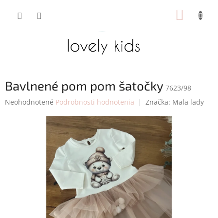
Prejsť
NÁKUP
na
obsah
KOŠÍK
Bavlnené pom pom šatočky
7623/98
Priemerné
Neohodnotené
Podrobnosti hodnotenia
Značka:
Mala lady
hodnotenie
produktu
je
0,0
z
5
hviezdičiek.