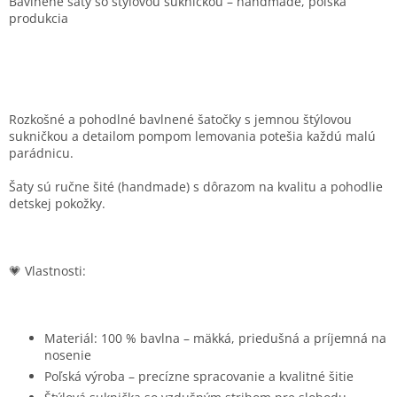
Bavlnené šaty so štýlovou sukničkou – handmade, poľská
produkcia
Rozkošné a pohodlné bavlnené šatočky s jemnou štýlovou
sukničkou a detailom pompom lemovania potešia každú malú
parádnicu.
Šaty sú ručne šité (handmade) s dôrazom na kvalitu a pohodlie
detskej pokožky.
💗 Vlastnosti:
Materiál: 100 % bavlna – mäkká, priedušná a príjemná na
nosenie
Poľská výroba – precízne spracovanie a kvalitné šitie