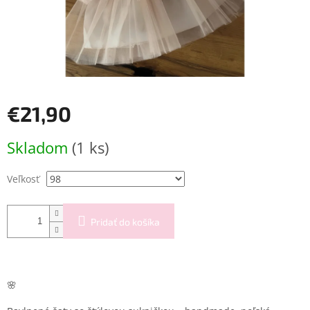
€21,90
Jednotková
Skladom
(1 ks)
cena:
Veľkosť
Pridať do košíka
🌸