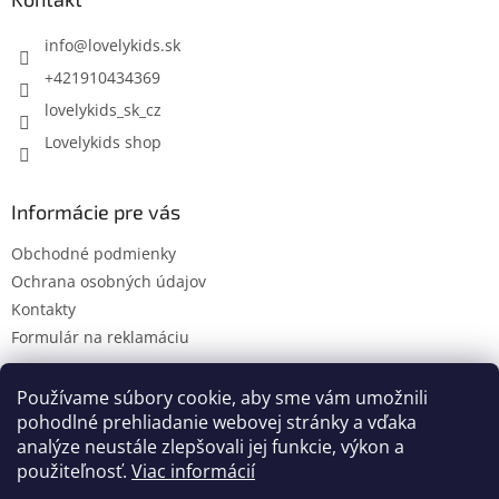
t
i
info
@
lovelykids.sk
e
+421910434369
lovelykids_sk_cz
Lovelykids shop
Informácie pre vás
Obchodné podmienky
Ochrana osobných údajov
Kontakty
Formulár na reklamáciu
Používame súbory cookie, aby sme vám umožnili
pohodlné prehliadanie webovej stránky a vďaka
Kontakty
Novinky
analýze neustále zlepšovali jej funkcie, výkon a
použiteľnosť.
Viac informácií