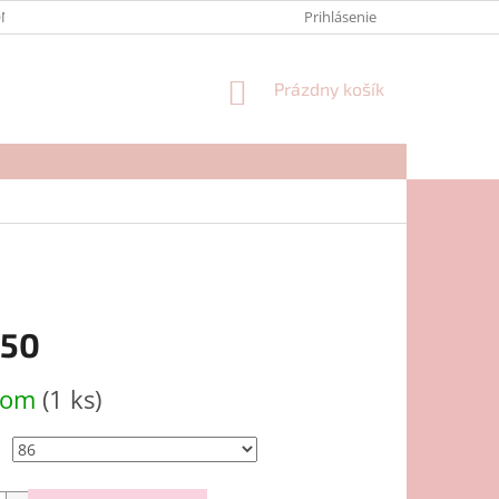
NTAKTY
FORMULÁR NA REKLAMÁCIU
Prihlásenie
NÁKUPNÝ
Prázdny košík
KOŠÍK
,50
ová
dom
(1 ks)