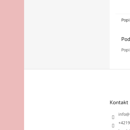
Popi
Pod
Popi
Z
á
p
ä
t
Kontakt
i
e
info
@
+4219