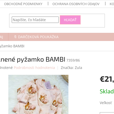
OBCHODNÉ PODMIENKY
OCHRANA OSOBNÝCH ÚDAJOV
KO
HĽADAŤ
AJ
🔖 DARČEKOVÁ POUKÁŽKA
pyžamko BAMBI
lnené pyžamko BAMBI
7359/86
rné
notené
Podrobnosti hodnotenia
Značka:
Zula
enie
€21
tu
Jednotk
Skla
cena:
čiek.
Veľkosť