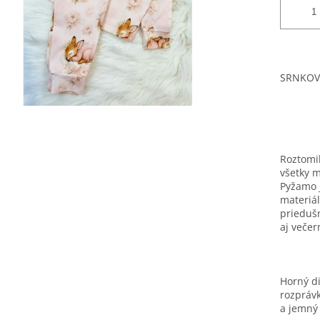
SRNKOVÉ
Roztomi
všetky m
Pyžamo 
materiál
prieduš
aj veče
Horný di
rozprávk
a jemný 