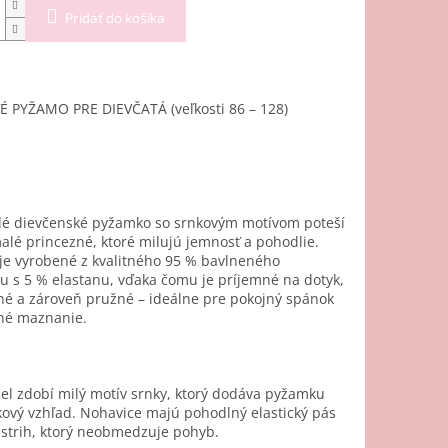
Pridať do košíka
 PYŽAMO PRE DIEVČATÁ (veľkosti 86 – 128)
lé dievčenské pyžamko so srnkovým motívom poteší
alé princezné, ktoré milujú jemnosť a pohodlie.
je vyrobené z kvalitného 95 % bavlneného
u s 5 % elastanu, vďaka čomu je príjemné na dotyk,
né a zároveň pružné – ideálne pre pokojný spánok
rné maznanie.
el zdobí milý motív srnky, ktorý dodáva pyžamku
ový vzhľad. Nohavice majú pohodlný elastický pás
strih, ktorý neobmedzuje pohyb.