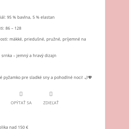
ál: 95 % bavlna, 5 % elastan
ti: 86 – 128
osti: mäkké, priedušné, pružné, príjemné na
 srnka – jemný a hravý dizajn
é pyžamko pre sladké sny a pohodlné noci! 🌙💖
OPÝTAŤ SA
ZDIEĽAŤ
lika nad 150 €