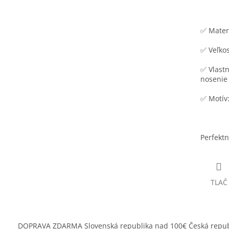
✅ Materi
✅ Veľkos
✅ Vlastn
nosenie
✅ Motív:
Perfektn
TLAČ
DOPRAVA ZDARMA Slovenská republika nad 100€ Česká repub