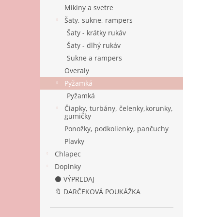
Mikiny a svetre
Šaty, sukne, rampers
Šaty - krátky rukáv
Šaty - dlhý rukáv
Sukne a rampers
Overaly
Pyžamká
Pyžamká
Čiapky, turbány, čelenky,korunky,
gumičky
Ponožky, podkolienky, pančuchy
Plavky
Chlapec
Doplnky
⚫ VÝPREDAJ
🔖 DARČEKOVÁ POUKÁŽKA