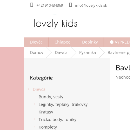
Prejsť
+421910434369
info@lovelykids.sk
na
obsah
Dievča
Chlapec
Doplnky
⚫ VÝPRED
Domov
Dievča
Pyžamká
Bavlnené 
B
Bav
o
Preskočiť
č
Prieme
Kategórie
Neohod
kategórie
n
hodnot
ý
produk
Dievča
p
je
Bundy, vesty
a
0,0
Legínky, tepláky, trakovky
z
n
5
e
Kraťasy
hviezdi
l
Tričká, body, tuniky
Komplety