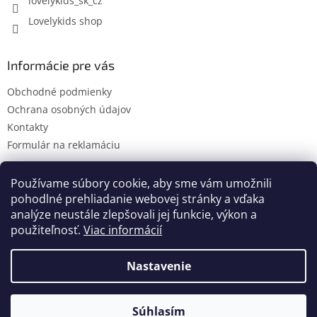
lovelykids_sk_cz
Lovelykids shop
Informácie pre vás
Obchodné podmienky
Ochrana osobných údajov
Kontakty
Formulár na reklamáciu
Používame súbory cookie, aby sme vám umožnili
pohodlné prehliadanie webovej stránky a vďaka
Kontakty
Novinky
analýze neustále zlepšovali jej funkcie, výkon a
použiteľnosť.
Viac informácií
Nastavenie
Vytvoril Shoptet
Súhlasím
Copyright 2026
lovelykids
. Všetky práva vyhradené.