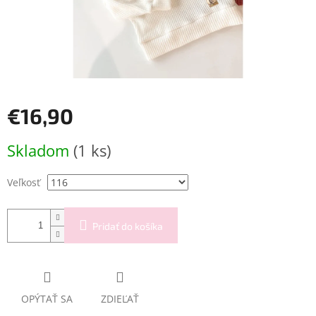
€16,90
Jednotková
Skladom
(1 ks)
cena:
Veľkosť
Pridať do košíka
OPÝTAŤ SA
ZDIEĽAŤ