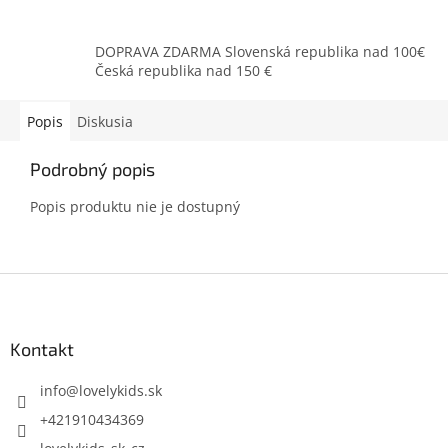
DOPRAVA ZDARMA Slovenská republika nad 100€
Česká republika nad 150 €
Popis
Diskusia
Podrobný popis
Popis produktu nie je dostupný
Z
á
p
ä
Kontakt
t
i
info
@
lovelykids.sk
e
+421910434369