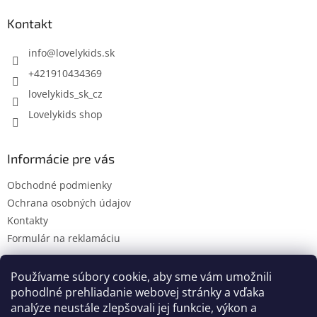
p
ä
Kontakt
t
i
info
@
lovelykids.sk
e
+421910434369
lovelykids_sk_cz
Lovelykids shop
Informácie pre vás
Obchodné podmienky
Ochrana osobných údajov
Kontakty
Formulár na reklamáciu
Používame súbory cookie, aby sme vám umožnili
pohodlné prehliadanie webovej stránky a vďaka
Kontakty
Novinky
analýze neustále zlepšovali jej funkcie, výkon a