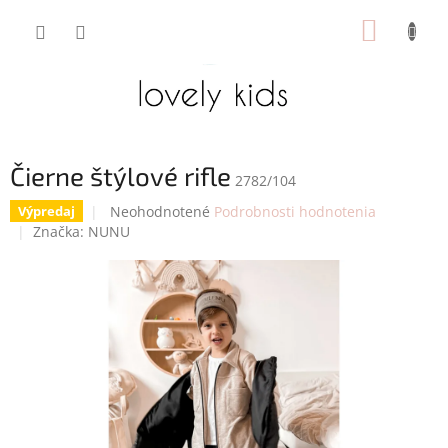
Prejsť
NÁKUP
na
obsah
KOŠÍK
Čierne štýlové rifle
2782/104
Priemerné
Neohodnotené
Podrobnosti hodnotenia
Výpredaj
hodnotenie
Značka:
NUNU
produktu
je
0,0
z
5
hviezdičiek.