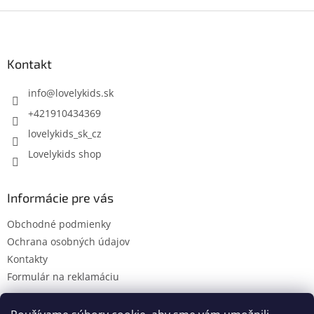
Z
á
p
ä
Kontakt
t
i
info
@
lovelykids.sk
e
+421910434369
lovelykids_sk_cz
Lovelykids shop
Informácie pre vás
Obchodné podmienky
Ochrana osobných údajov
Kontakty
Formulár na reklamáciu