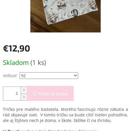
€12,90
Jednotková
Skladom
(1 ks)
cena:
Veľkosť
Pridať do košíka
Tričko pre malého bádateľa, ktorého fascinujú rôzne zákutia a
rád objavuje svet. V tomto tričku sa bude cítiť nielen pohodlne,
ale aj štýlovo nech je doma, v škole, škôlke či na ihrisku.