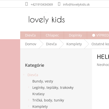
Prejsť
+421910434369
info@lovelykids.sk
na
obsah
Dievča
Chlapec
Doplnky
⚫ VÝPRED
Domov
Dievča
Komplety
Ostatné k
B
HEL
o
Preskočiť
č
Prieme
Kategórie
Neohod
kategórie
n
hodnot
ý
produk
Dievča
p
je
Bundy, vesty
a
0,0
Legínky, tepláky, trakovky
z
n
5
e
Kraťasy
hviezdi
l
Tričká, body, tuniky
Komplety