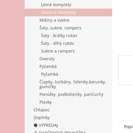
Letné komplety
Ostatné komplety
Mikiny a svetre
Šaty, sukne, rampers
Šaty - krátky rukáv
Šaty - dlhý rukáv
Sukne a rampers
Overaly
Pyžamká
Pyžamká
Čiapky, turbány, čelenky,korunky,
gumičky
Ponožky, podkolienky, pančuchy
Plavky
Chlapec
Doplnky
⚫ VÝPREDAJ
Popi
🔖 DARČEKOVÁ POUKÁŽKA