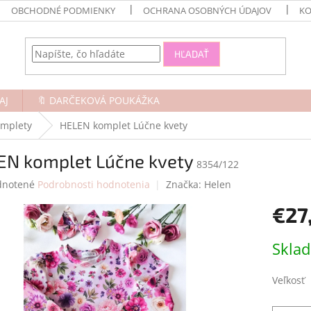
OBCHODNÉ PODMIENKY
OCHRANA OSOBNÝCH ÚDAJOV
KO
HĽADAŤ
AJ
🔖 DARČEKOVÁ POUKÁŽKA
omplety
HELEN komplet Lúčne kvety
EN komplet Lúčne kvety
8354/122
rné
notené
Podrobnosti hodnotenia
Značka:
Helen
enie
€27
tu
Jednotk
Skla
cena:
čiek.
Veľkosť