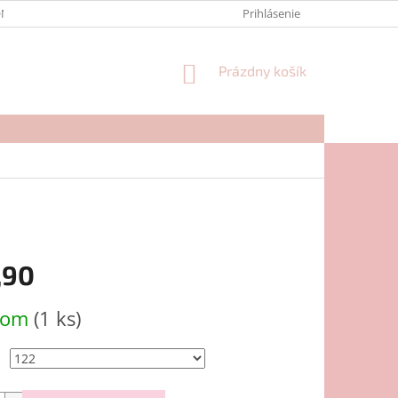
NTAKTY
FORMULÁR NA REKLAMÁCIU
Prihlásenie
NÁKUPNÝ
Prázdny košík
KOŠÍK
,90
ová
dom
(1 ks)