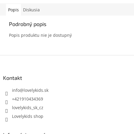
Popis
Diskusia
Podrobný popis
Popis produktu nie je dostupný
Z
á
p
ä
Kontakt
t
i
info
@
lovelykids.sk
e
+421910434369
lovelykids_sk_cz
Lovelykids shop