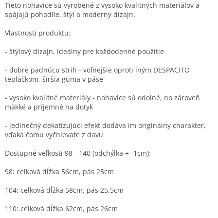
Tieto nohavice sú vyrobené z vysoko kvalitných materiálov a
spájajú pohodlie, štýl a moderný dizajn.
Vlastnosti produktu:
- štýlový dizajn, ideálny pre každodenné použitie
- dobre padnúcu strih - voľnejšie oproti iným DESPACITO
tepláčkom, širšia guma v páse
- vysoko kvalitné materiály - nohavice sú odolné, no zároveň
mäkké a príjemné na dotyk
- jedinečný dekatizujúci efekt dodáva im originálny charakter,
vďaka čomu vyčnievate z davu
Dostupné veľkosti 98 - 140 (odchýlka +- 1cm):
98: celková dĺžka 56cm, pás 25cm
104: celková dĺžka 58cm, pás 25,5cm
110: celková dĺžka 62cm, pás 26cm