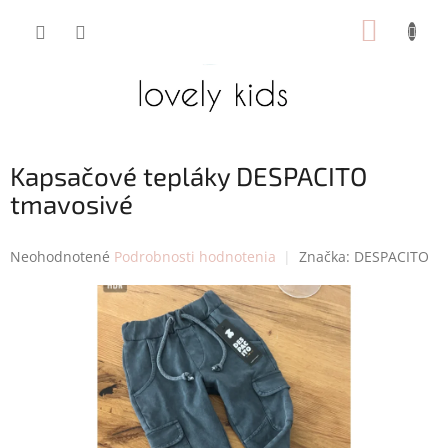
Prejsť
NÁKUP
na
obsah
KOŠÍK
Kapsačové tepláky DESPACITO
tmavosivé
Priemerné
Neohodnotené
Podrobnosti hodnotenia
Značka:
DESPACITO
hodnotenie
produktu
je
0,0
z
5
hviezdičiek.