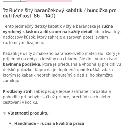
🐑 Ručne šitý barančekový kabátik / bundička pre
deti (veľkosti 86 – 140)
Tento jedinečný detský kabátik v štýle barančeka je
ručne
vyrobený s láskou a dôrazom na každý detail
. Ide o kvalitný,
nadčasový kúsok, ktorý zahreje a zároveň poteší svojím
roztomilým dizajnom.
Kabátik je ušitý z mäkkého barančekového materiálu, ktorý je
príjemný na dotyk a ideálny na chladnejšie dni. Vnútro tvorí
bavlnená podšívka
, ktorá je priedušná a vhodná aj pre citlivú
detskú pokožku. Kapucňa je doplnená o
milé ušká
, vďaka
ktorým je kabátik neprehliadnuteľný a deti si ho okamžite
zamilujú.
Predĺžený strih
zabezpečuje lepšie zahriatie chrbátika a
pohodlie pri pohybe – či už pri hre, prechádzkach alebo
cestovaní v kočíku.
✨ Vlastnosti produktu:
Handmade – ručná a kvalitná práca