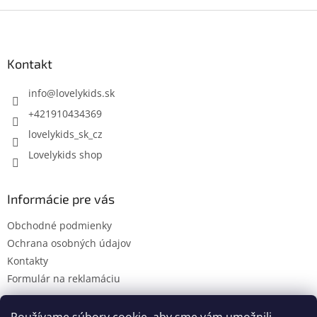
Z
á
p
ä
Kontakt
t
i
info
@
lovelykids.sk
e
+421910434369
lovelykids_sk_cz
Lovelykids shop
Informácie pre vás
Obchodné podmienky
Ochrana osobných údajov
Kontakty
Formulár na reklamáciu