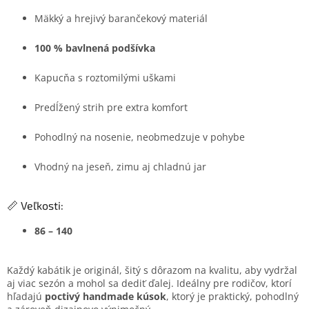
Mäkký a hrejivý barančekový materiál
100 % bavlnená podšívka
Kapucňa s roztomilými uškami
Predĺžený strih pre extra komfort
Pohodlný na nosenie, neobmedzuje v pohybe
Vhodný na jeseň, zimu aj chladnú jar
📏 Veľkosti:
86 – 140
Každý kabátik je originál, šitý s dôrazom na kvalitu, aby vydržal
aj viac sezón a mohol sa dediť ďalej. Ideálny pre rodičov, ktorí
hľadajú
poctivý handmade kúsok
, ktorý je praktický, pohodlný