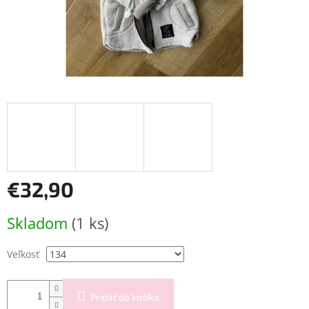
€32,90
Jednotková
Skladom
(1 ks)
cena:
Veľkosť
Pridať do košíka