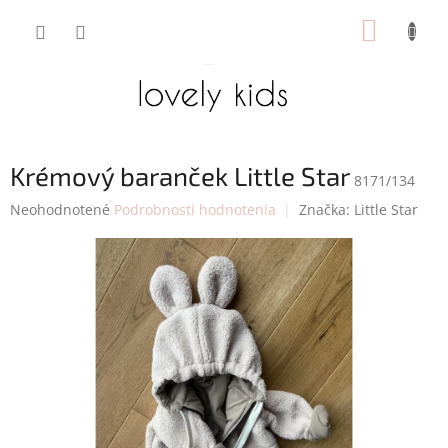
Prejsť
NÁKUP
na
obsah
KOŠÍK
Krémový baranček Little Star
8171/134
Priemerné
Neohodnotené
Podrobnosti hodnotenia
Značka:
Little Star
hodnotenie
produktu
je
0,0
z
5
hviezdičiek.