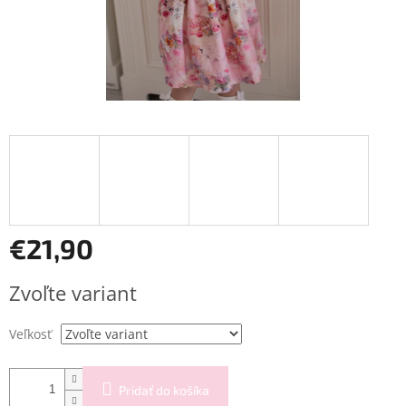
€21,90
Jednotková
Zvoľte variant
cena:
Veľkosť
Pridať do košíka