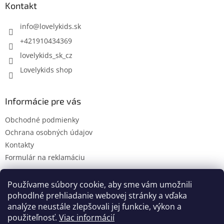
ä
Kontakt
t
i
info
@
lovelykids.sk
e
+421910434369
lovelykids_sk_cz
Lovelykids shop
Informácie pre vás
Obchodné podmienky
Ochrana osobných údajov
Kontakty
Formulár na reklamáciu
Používame súbory cookie, aby sme vám umožnili
pohodlné prehliadanie webovej stránky a vďaka
Kontakty
Novinky
analýze neustále zlepšovali jej funkcie, výkon a
použiteľnosť.
Viac informácií