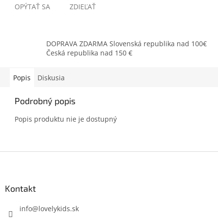
OPÝTAŤ SA
ZDIEĽAŤ
DOPRAVA ZDARMA Slovenská republika nad 100€
Česká republika nad 150 €
Popis
Diskusia
Podrobný popis
Popis produktu nie je dostupný
Z
á
p
ä
Kontakt
t
i
info
@
lovelykids.sk