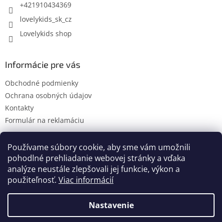
e
+421910434369
lovelykids_sk_cz
Lovelykids shop
Informácie pre vás
Obchodné podmienky
Ochrana osobných údajov
Kontakty
Formulár na reklamáciu
Používame súbory cookie, aby sme vám umožnili
pohodlné prehliadanie webovej stránky a vďaka
Kontakty
Novinky
analýze neustále zlepšovali jej funkcie, výkon a
použiteľnosť.
Viac informácií
Nastavenie
Vytvoril Shoptet