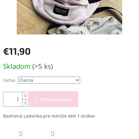
€11,90
Jednotková
Skladom
(>5 ks)
cena:
Farba
Pridať do košíka
Bavlnená Ladvinka pre menšie deti 1-6rokov