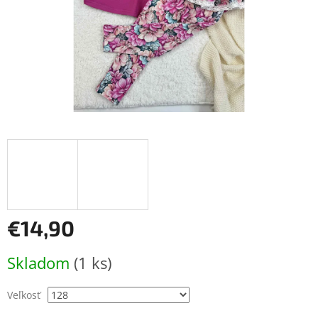
€14,90
Jednotková
Skladom
(1 ks)
cena:
Veľkosť