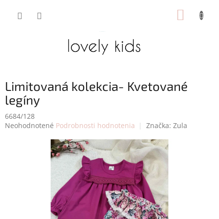
Prejsť
NÁKUP
na
obsah
KOŠÍK
Limitovaná kolekcia- Kvetované
legíny
6684/128
Priemerné
Neohodnotené
Podrobnosti hodnotenia
Značka:
Zula
hodnotenie
produktu
je
0,0
z
5
hviezdičiek.