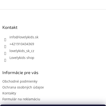
Z
á
p
ä
Kontakt
t
i
info
@
lovelykids.sk
e
+421910434369
lovelykids_sk_cz
Lovelykids shop
Informácie pre vás
Obchodné podmienky
Ochrana osobných údajov
Kontakty
Formulár na reklamáciu